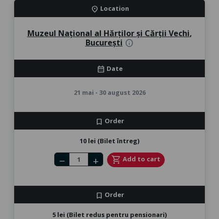
Location
location_on
Muzeul Național al Hărților și Cărții Vechi
,
București
info
Date
calendar_month
21 mai - 30 august 2026
Order
bookmark
10 lei (Bilet întreg)
Number of tickets
shopping_cart
Add to cart
remove
add
Order
bookmark
5 lei (Bilet redus pentru pensionari)