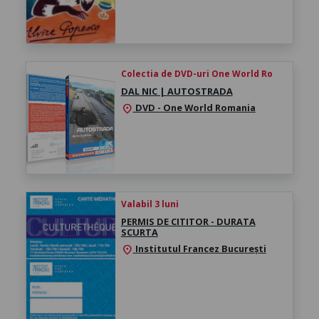
Colectia de DVD-uri One World Ro
DAL NIC | AUTOSTRADA
DVD - One World Romania
location_on
Valabil 3 luni
PERMIS DE CITITOR - DURATA
SCURTA
Institutul Francez București
location_on