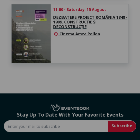
11:00 - Saturday, 15 August
DEZBATERE PROIECT ROMÂNIA 1848 -
1989. CONSTRUCȚIE ȘI
DECONSTRUCȚIE
Cinema Amza Pellea
location_on
Stay Up To Date With Your Favorite Events
Subscribe