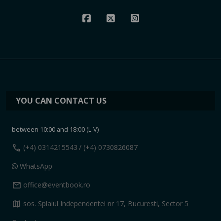
YOU CAN CONTACT US
between 10:00 and 18:00 (L-V)
call
(+4) 0314215543
/ (+4) 0730826087
WhatsApp
mail
office@eventbook.ro
map
sos. Splaiul Independentei nr 17, Bucuresti, Sector 5