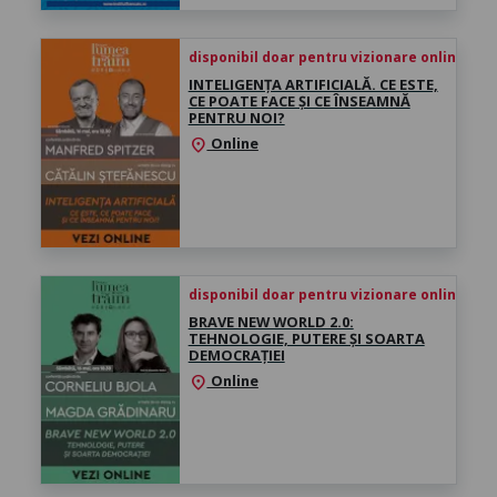
disponibil doar pentru vizionare online înce
INTELIGENȚA ARTIFICIALĂ. CE ESTE,
CE POATE FACE ȘI CE ÎNSEAMNĂ
PENTRU NOI?
Online
location_on
disponibil doar pentru vizionare online înce
BRAVE NEW WORLD 2.0:
TEHNOLOGIE, PUTERE ȘI SOARTA
DEMOCRAȚIEI
Online
location_on