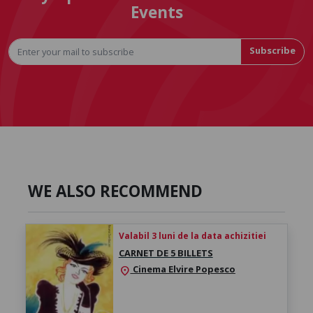
Events
Subscribe
WE ALSO RECOMMEND
Valabil 3 luni de la data achizitiei
CARNET DE 5 BILLETS
Cinema Elvire Popesco
location_on