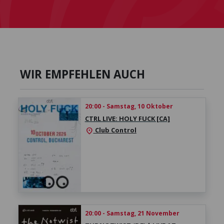
WIR EMPFEHLEN AUCH
20:00 - Samstag, 10 Oktober
CTRL LIVE: HOLY FUCK [CA]
Club Control
location_on
20:00 - Samstag, 21 November