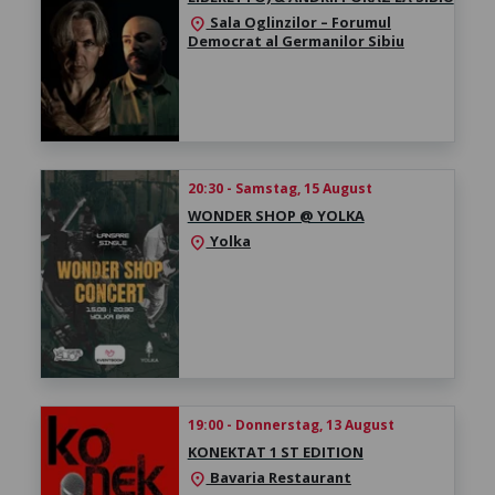
Sala Oglinzilor – Forumul
location_on
Democrat al Germanilor Sibiu
20:30 - Samstag, 15 August
WONDER SHOP @ YOLKA
Yolka
location_on
19:00 - Donnerstag, 13 August
KONEKTAT 1 ST EDITION
Bavaria Restaurant
location_on