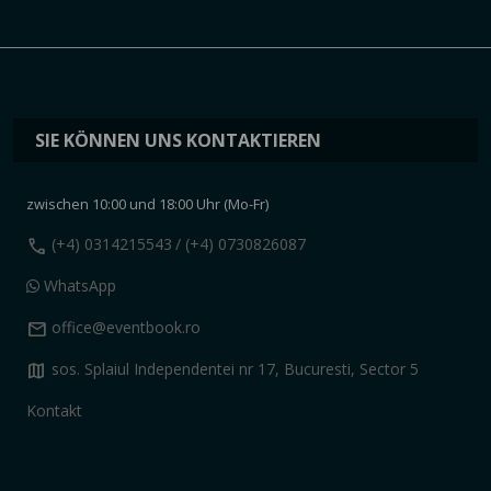
SIE KÖNNEN UNS KONTAKTIEREN
zwischen 10:00 und 18:00 Uhr (Mo-Fr)
call
(+4) 0314215543
/ (+4) 0730826087
WhatsApp
mail
office@eventbook.ro
map
sos. Splaiul Independentei nr 17, Bucuresti, Sector 5
Kontakt