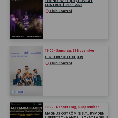
THE NOTWIST (DE) | LIVE AT
CONTROL | 21.11.2026
Club Control
location_on
19:00 - Samstag, 28 November
CTRL LIVE: DELUXE [FR]
Club Control
location_on
19:00 - Donnerstag, 3 September
MAGNUS ÖSTRÖM (E.S.T., RYMDEN,
LIBERETTO) & ANDRII POKAZ LA SIBIU