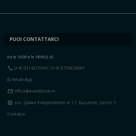
PUOI CONTATTARCI
tra le 10:00 e le 18:00 (L-V)
call
(+4) 0314215543
/ (+4) 0730826087
WhatsApp
mail
office@eventbook.ro
map
sos. Splaiul Independentei nr 17, Bucuresti, Sector 5
Contatto