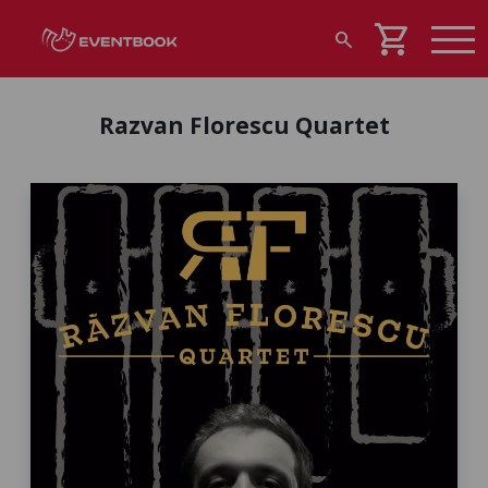
shopping_cart
search
Razvan Florescu Quartet