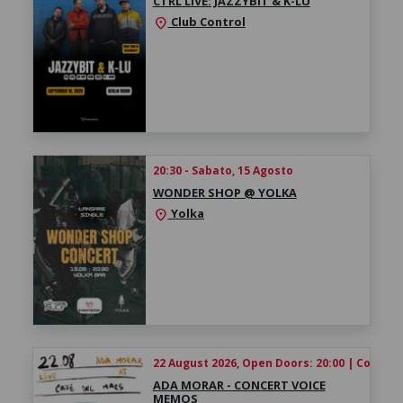
CTRL LIVE: JAZZYBIT & K-LU
Club Control
location_on
20:30 - Sabato, 15 Agosto
WONDER SHOP @ YOLKA
Yolka
location_on
22 August 2026, Open Doors: 20:00 | Concert:
ADA MORAR - CONCERT VOICE
MEMOS