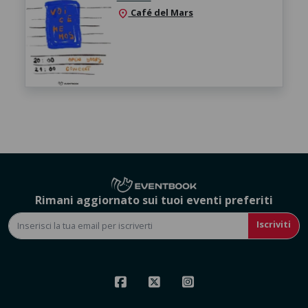
Café del Mars
location_on
Rimani aggiornato sui tuoi eventi preferiti
Iscriviti