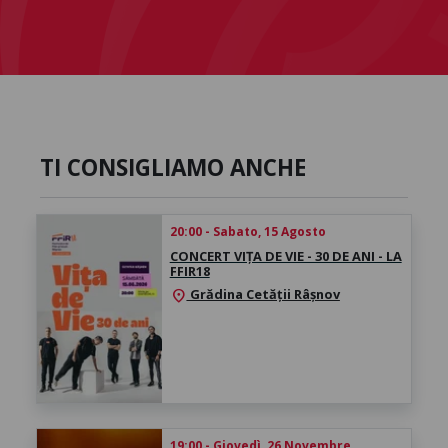
TI CONSIGLIAMO ANCHE
20:00 - Sabato, 15 Agosto
CONCERT VIȚA DE VIE - 30 DE ANI - LA
FFIR18
Grădina Cetății Râșnov
location_on
19:00 - Giovedì, 26 Novembre