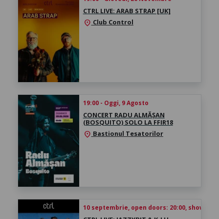
CTRL LIVE: ARAB STRAP [UK]
Club Control
location_on
19:00 - Oggi, 9 Agosto
CONCERT RADU ALMĂȘAN
(BOSQUITO) SOLO LA FFIR18
Bastionul Tesatorilor
location_on
10 septembrie, open doors: 20:00, show time