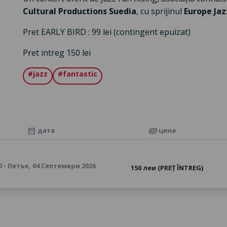
Cultural Productions Suedia
, cu sprijinul
Europe Jaz
Pret EARLY BIRD : 99 lei (contingent epuizat)
Pret intreg 150 lei
#jazz
#fantastic
дата
цена
calendar_month
payments
0 - Петък, 04 Септември 2026
150 леи (PREȚ ÎNTREG)