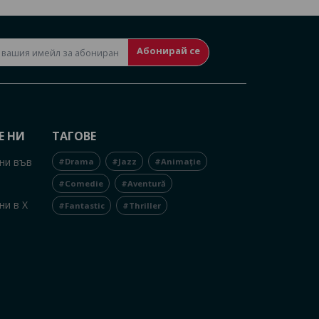
Абонирай се
Е НИ
ТАГОВЕ
ни във
#Drama
#Jazz
#Animație
#Comedie
#Aventură
ни в X
#Fantastic
#Thriller