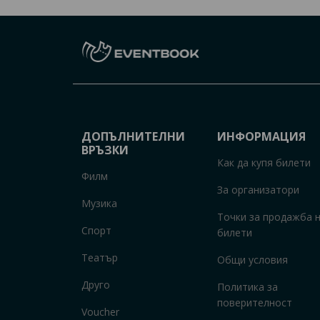
ДОПЪЛНИТЕЛНИ
ИНФОРМАЦИЯ
ВРЪЗКИ
Как да купя билети
Филм
За организатори
Музика
Точки за продажба 
Спорт
билети
Театър
Общи условия
Друго
Политика за
поверителност
Voucher