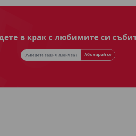
дете в крак с любимите си съби
Абонирай се