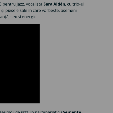
 pentru jazz, vocalista
Sara Aldén
, cu trio-ul
și piesele sale în care vorbește, asemeni
anță, sex și energie.
seurilor de jazz, în partenariat cu
Semente