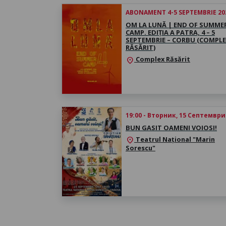
ABONAMENT 4-5 SEPTEMBRIE 20
OM LA LUNĂ | END OF SUMME
CAMP. EDIȚIA A PATRA, 4 – 5
SEPTEMBRIE – CORBU (COMPL
RĂSĂRIT)
Complex Răsărit
location_on
19:00 - Вторник, 15 Септември
BUN GASIT OAMENI VOIOSI!
Teatrul Național "Marin
location_on
Sorescu"