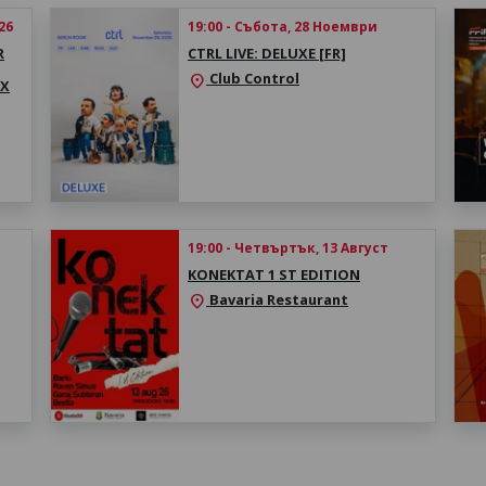
26
19:00 - Събота, 28 Ноември
R
CTRL LIVE: DELUXE [FR]
Club Control
location_on
EX
19:00 - Четвъртък, 13 Август
KONEKTAT 1 ST EDITION
Bavaria Restaurant
location_on