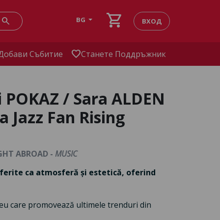
shopping_cart
search
BG
ВХОД
favorite
Добави Събитие
Станете Поддръжник
 POKAZ / Sara ALDEN
 Jazz Fan Rising
IGHT ABROAD -
MUSIC
iferite ca atmosferă și estetică, oferind
neu care promovează ultimele trenduri din