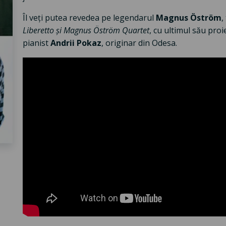
Îl veți putea revedea pe legendarul
Magnus Öström
,
Liberetto și Magnus Öström Quartet
, cu ultimul său proi
pianist
Andrii Pokaz
, originar din Odesa.