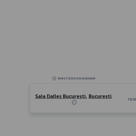
местоположение
location_on
Sala Dalles București
,
București
19:0
info