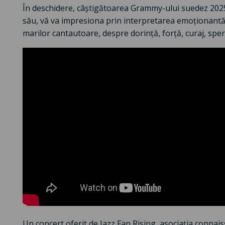
În deschidere, câștigătoarea Grammy-ului suedez 2025
său, vă va impresiona prin interpretarea emoționantă 
marilor cantautoare, despre dorință, forță, curaj, sper
Un concert oferit de Jazz Fan Rising, asociația connais