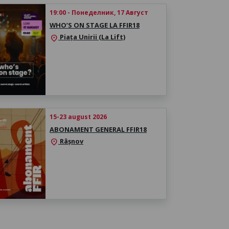
19:00 - Понеделник, 17 Август
WHO’S ON STAGE LA FFIR18
Piața Unirii (La Lift)
location_on
15-23 august 2026
ABONAMENT GENERAL FFIR18
Râșnov
location_on