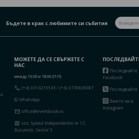
Бъдете в крак с любимите си събития
МОЖЕТЕ ДА СЕ СВЪРЖЕТЕ С
ПОСЛЕДВАЙТ
НАС
Последвайте 
между 10:00 и 18:00 (П-П)
Facebook
call
(+4) 0314215543
/ (+4) 0730826087
Последвайте 
на
WhatsApp
Вижте ни в
Instagram
mail
office@eventbook.ro
map
sos. Splaiul Independentei nr 17,
Bucuresti, Sector 5