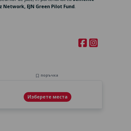
z Network, EJN Green Pilot Fund
.
поръчка
bookmark
Изберете места