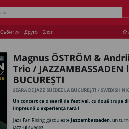
star
 Събития
Друго
Блог
Magnus ÖSTRÖM & Andrii
Trio / JAZZAMBASSADEN la
BUCUREȘTI
SEARĂ DE JAZZ SUEDEZ LA BUCUREȘTI / SWEDISH N
Un concert ca o seară de festival, cu două trupe d
împreună o experiență rară !
Jazz Fan Rising găzduiește
Jazzambassaden
, un tur
jazz-ul suedez.