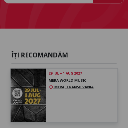
ÎȚI RECOMANDĂM
29 IUL – 1 AUG 2027
MERA WORLD MUSIC
MERA, TRANSILVANIA
location_on