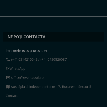
NE POȚI CONTACTA
între orele 10:00 și 18:00 (L-V)
call
(+4) 0314215543
/ (+4) 0730826087
WhatsApp
mail
office@eventbook.ro
map
sos. Splaiul Independentei nr 17, Bucuresti, Sector 5
Contact