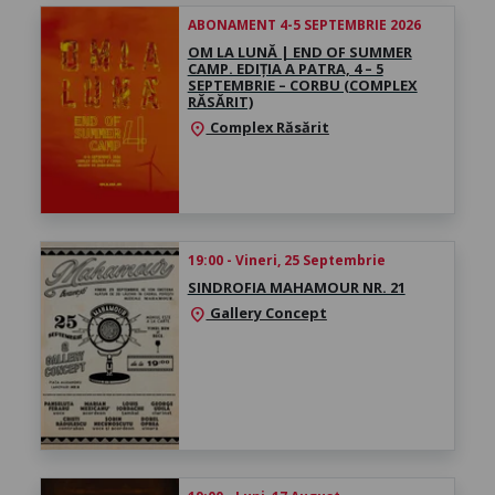
ABONAMENT 4-5 SEPTEMBRIE 2026
OM LA LUNĂ | END OF SUMMER
CAMP. EDIȚIA A PATRA, 4 – 5
SEPTEMBRIE – CORBU (COMPLEX
RĂSĂRIT)
Complex Răsărit
location_on
19:00 - Vineri, 25 Septembrie
SINDROFIA MAHAMOUR NR. 21
Gallery Concept
location_on