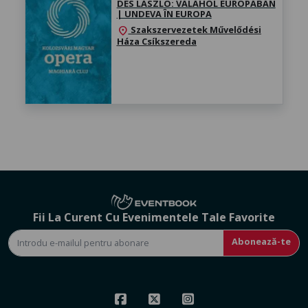
DÉS LÁSZLÓ: VALAHOL EURÓPÁBAN
| UNDEVA ÎN EUROPA
Szakszervezetek Művelődési
location_on
Háza Csíkszereda
Fii La Curent Cu Evenimentele Tale Favorite
Abonează-te