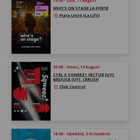
19:00 - Luni, 17 August
WHO’S ON STAGE LA FFIR18
Piața Unirii (La Lift)
location_on
23:00 - Vineri, 14 August
CTRL X SQWEEZ!: VECTOR [UY],
MEDUSA [UY], CRRUSH
Club Control
location_on
18:00 - Sâmbătă, 3 Octombrie