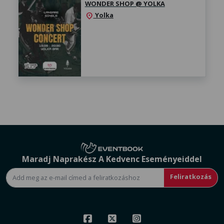
WONDER SHOP @ YOLKA
Yolka
location_on
Maradj Naprakész A Kedvenc Eseményeiddel
Feliratkozás