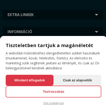
EXTRA LINKEK
INFORMÁCIÓ
Tiszteletben tartjuk a magánéletét
CÍMKÉK
A weboldal működéséhez elengedhetetlen sütiket használunk
(munkamenet, kosár, hitelesítés, fizetés). Az elemzési és
marketing sütik segítenek javítani az élményét, és csak az Ön
beleegyezésével kerülnek aktiválásra.
Mindent elfogadok
Csak az alapvetők
Testreszabás
© Minden jog fenntartva EVENTBOOK SRL.
Süti szabályzat