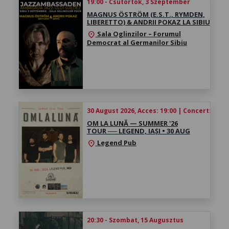
19:00 - Csütörtök, 3 Szeptember
MAGNUS ÖSTRÖM (E.S.T., RYMDEN,
LIBERETTO) & ANDRII POKAZ LA SIBIU
Sala Oglinzilor – Forumul
location_on
Democrat al Germanilor Sibiu
30 August 2026, Acces: 19:00 | Concert: 20:30
OM LA LUNĂ — ​SUMMER '26
TOUR ── LEGEND, IAȘI ​• 30 AUG
Legend Pub
location_on
20:30 - Szombat, 15 Augusztus