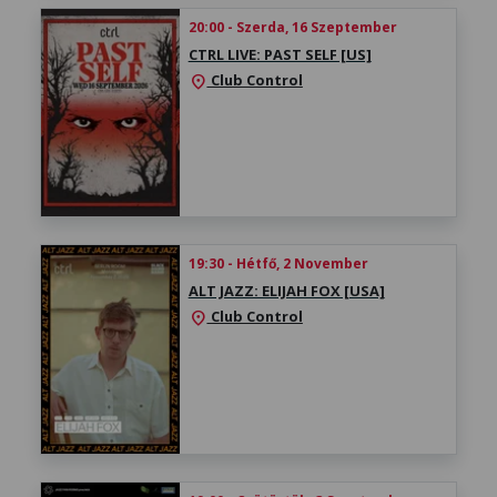
20:00 - Szerda, 16 Szeptember
CTRL LIVE: PAST SELF [US]
Club Control
location_on
19:30 - Hétfő, 2 November
ALT JAZZ: ELIJAH FOX [USA]
Club Control
location_on