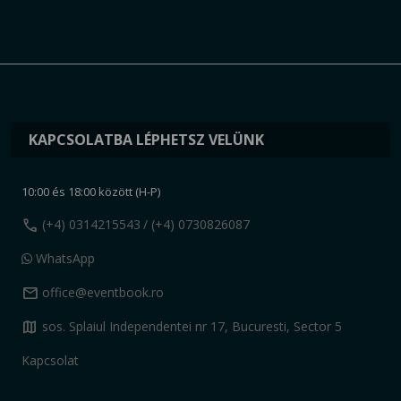
KAPCSOLATBA LÉPHETSZ VELÜNK
10:00 és 18:00 között (H-P)
call
(+4) 0314215543
/ (+4) 0730826087
WhatsApp
mail
office@eventbook.ro
map
sos. Splaiul Independentei nr 17, Bucuresti, Sector 5
Kapcsolat