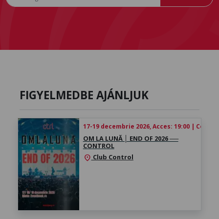
FIGYELMEDBE AJÁNLJUK
17-19 decembrie 2026, Acces: 19:00 | Concert
OM LA LUNĂ │ ​END OF 2026 ──
CONTROL
Club Control
location_on