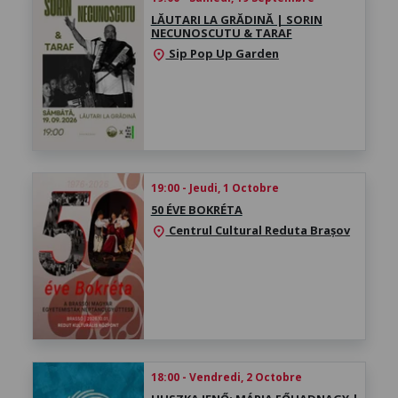
LĂUTARI LA GRĂDINĂ | SORIN
NECUNOSCUTU & TARAF
Sip Pop Up Garden
location_on
19:00 - Jeudi, 1 Octobre
50 ÉVE BOKRÉTA
Centrul Cultural Reduta Brașov
location_on
18:00 - Vendredi, 2 Octobre