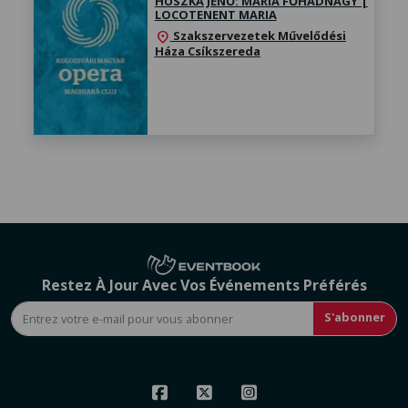
HUSZKA JENŐ: MÁRIA FŐHADNAGY |
LOCOTENENT MARIA
Szakszervezetek Művelődési
location_on
Háza Csíkszereda
Restez À Jour Avec Vos Événements Préférés
S'abonner