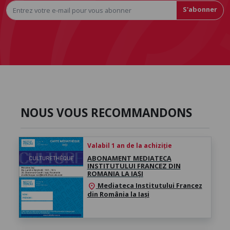
S'abonner
NOUS VOUS RECOMMANDONS
Valabil 1 an de la achiziție
ABONAMENT MEDIATECA
INSTITUTULUI FRANCEZ DIN
ROMANIA LA IAȘI
Mediateca Institutului Francez
location_on
din România la Iași