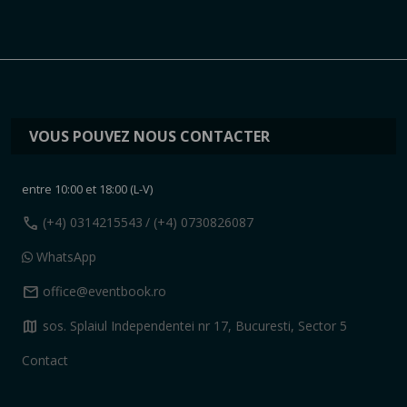
VOUS POUVEZ NOUS CONTACTER
entre 10:00 et 18:00 (L-V)
call
(+4) 0314215543
/ (+4) 0730826087
WhatsApp
mail
office@eventbook.ro
map
sos. Splaiul Independentei nr 17, Bucuresti, Sector 5
Contact