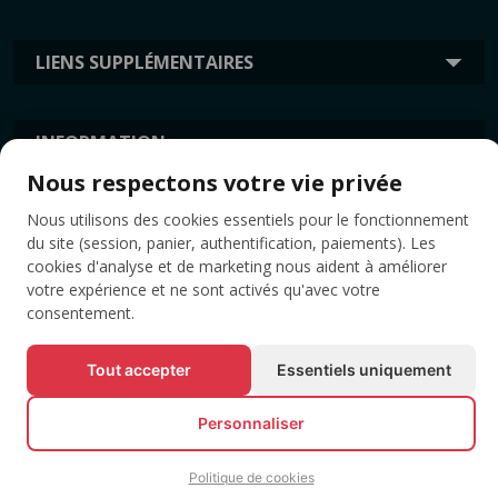
LIENS SUPPLÉMENTAIRES
INFORMATION
Nous respectons votre vie privée
Nous utilisons des cookies essentiels pour le fonctionnement
ÉTIQUETTES
du site (session, panier, authentification, paiements). Les
cookies d'analyse et de marketing nous aident à améliorer
votre expérience et ne sont activés qu'avec votre
consentement.
Tout accepter
Essentiels uniquement
Personnaliser
© Tous droits réservés EVENTBOOK SRL.
Politique de cookies