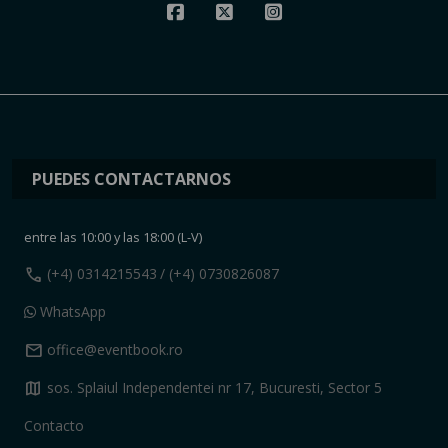
PUEDES CONTACTARNOS
entre las 10:00 y las 18:00 (L-V)
call
(+4) 0314215543
/ (+4) 0730826087
WhatsApp
mail
office@eventbook.ro
map
sos. Splaiul Independentei nr 17, Bucuresti, Sector 5
Contacto