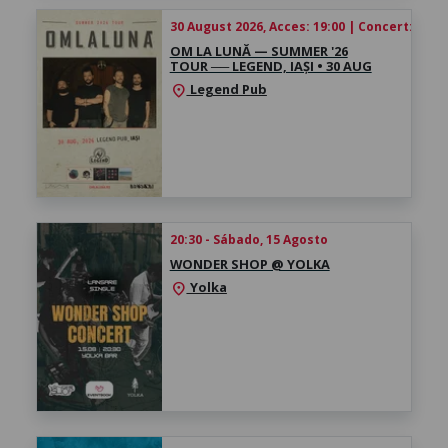
30 August 2026, Acces: 19:00 | Concert: 20:30
OM LA LUNĂ — ​SUMMER '26
TOUR ── LEGEND, IAȘI ​• 30 AUG
Legend Pub
location_on
20:30 - Sábado, 15 Agosto
WONDER SHOP @ YOLKA
Yolka
location_on