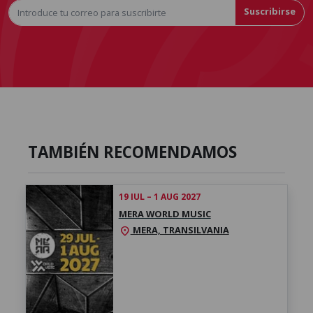
Suscribirse
TAMBIÉN RECOMENDAMOS
19 IUL – 1 AUG 2027
MERA WORLD MUSIC
MERA, TRANSILVANIA
location_on