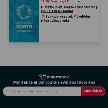
18:00 - Viernes, 2 Octubre
HUSZKA JENŐ: MÁRIA FŐHADNAGY |
LOCOTENENT MARIA
Szakszervezetek Művelődési
location_on
Háza Csíkszereda
Mantente al día con tus eventos favoritos
Suscribirse