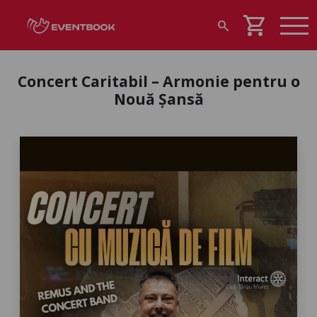
shopping_cart
search
Concert Caritabil – Armonie pentru o
Nouă Șansă