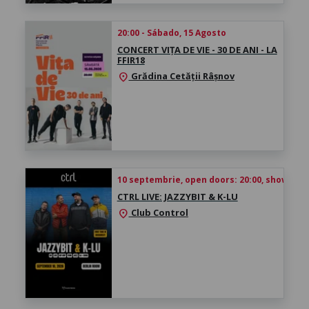
20:00 - Sábado, 15 Agosto
CONCERT VIȚA DE VIE - 30 DE ANI - LA
FFIR18
Grădina Cetății Râșnov
location_on
10 septembrie, open doors: 20:00, show time
CTRL LIVE: JAZZYBIT & K-LU
Club Control
location_on