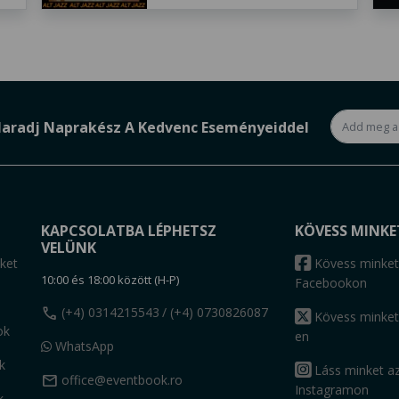
aradj Naprakész A Kedvenc Eseményeiddel
KAPCSOLATBA LÉPHETSZ
KÖVESS MINKE
VELÜNK
ket
Kövess minket
10:00 és 18:00 között (H-P)
Facebookon
call
(+4) 0314215543
/ (+4) 0730826087
Kövess minket
ok
en
WhatsApp
k
Láss minket a
mail
office@eventbook.ro
Instagramon
k