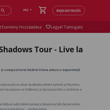
shopping_cart
search
HU
BEJELENTKEZÉS
ar
favorite
Esemény Hozzáadása
Legyél Támogató
 Shadows Tour - Live la
ul și compozitorul Andrei Irimia aduce o experiență
explorează nu doar dualitatea dintre lumină și întuneric,
icii neoclasice se întâlnesc și dansează într-o simfonie a
hilibrul subtil dintre lumina și întunericul din fiecare dintre
muzicii neoclasice."
- Andrei Irimia