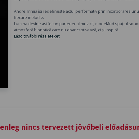
Andrei Irimia își redefinește actul performativ prin incorporarea un
fiecare melodie.
Lumina devine astfel un partener al muzicii, modelând spațiul sonor î
atmosferă hipnotică care nu doar captivează, ci și inspiră.
Lásd további részleteket
lenleg nincs tervezett jövőbeli előadásu