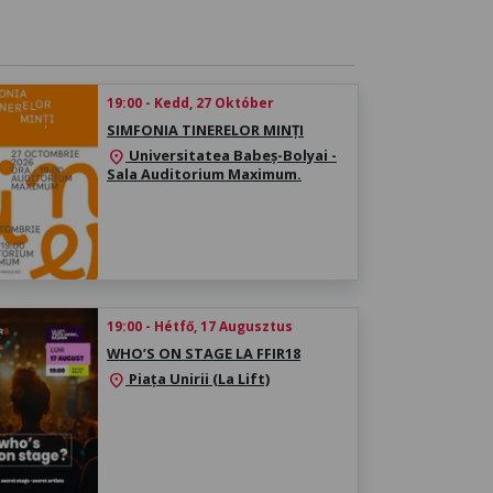
19:00 - Kedd, 27 Október
SIMFONIA TINERELOR MINȚI
Universitatea Babeș-Bolyai -
location_on
Sala Auditorium Maximum.
19:00 - Hétfő, 17 Augusztus
WHO’S ON STAGE LA FFIR18
Piața Unirii (La Lift)
location_on