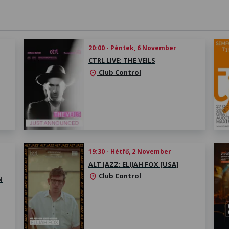
20:00 - Péntek, 6 November
CTRL LIVE: THE VEILS
Club Control
location_on
19:30 - Hétfő, 2 November
ALT JAZZ: ELIJAH FOX [USA]
Club Control
location_on
N