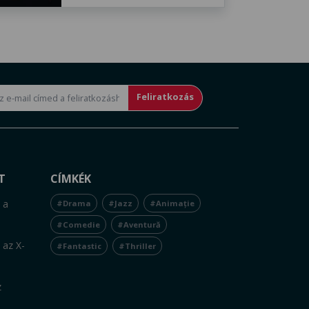
Feliratkozás
T
CÍMKÉK
 a
#Drama
#Jazz
#Animație
#Comedie
#Aventură
 az X-
#Fantastic
#Thriller
z