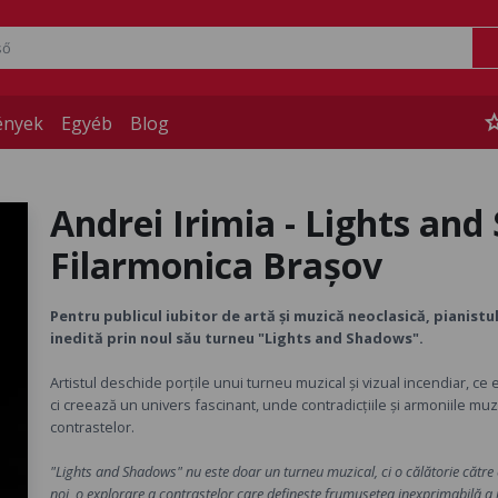
st
ények
Egyéb
Blog
Andrei Irimia - Lights and
Filarmonica Brașov
Pentru publicul iubitor de artă și muzică neoclasică, pianist
inedită prin noul său turneu "Lights and Shadows".
Artistul deschide porțile unui turneu muzical și vizual incendiar, ce 
ci creează un univers fascinant, unde contradicțiile și armoniile muz
contrastelor.
"Lights and Shadows" nu este doar un turneu muzical, ci o călătorie către ec
noi, o explorare a contrastelor care definește frumusețea inexprimabilă a 