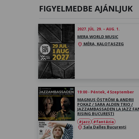
FIGYELMEDBE AJÁNLJUK
2027. JÚL. 29. – AUG. 1.
MERA WORLD MUSIC
MÉRA, KALOTASZEG
location_on
19:00 - Péntek, 4 Szeptember
MAGNUS ÖSTRÖM & ANDRII
POKAZ / SARA ALDEN TRIO /
JAZZAMBASSADEN LA JAZZ FA
RISING BUCUREȘTI
#jazz
#fantázia
Sala Dalles București
location_on