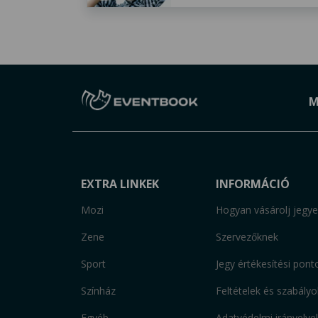
M
EXTRA LINKEK
INFORMÁCIÓ
Mozi
Hogyan vásárolj jegye
Zene
Szervezőknek
Sport
Jegy értékesítési pont
Színház
Feltételek és szabályo
Egyéb
Adatvédelmi irányelve