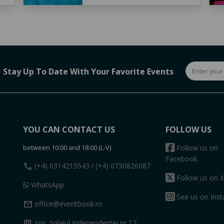
Stay Up To Date With Your Favorite Events
YOU CAN CONTACT US
FOLLOW US
between 10:00 and 18:00 (L-V)
Follow us on
Facebook
call
(+4) 0314215543
/ (+4) 0730826087
Follow us on X
WhatsApp
See us on Ins
mail
office@eventbook.ro
map
sos. Splaiul Independentei nr 17,