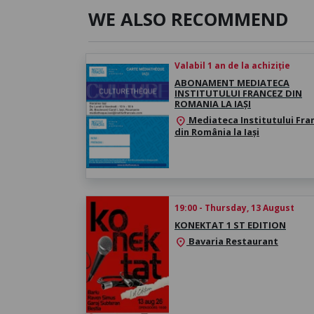
WE ALSO RECOMMEND
Valabil 1 an de la achiziție
ABONAMENT MEDIATECA
INSTITUTULUI FRANCEZ DIN
ROMANIA LA IAȘI
Mediateca Institutului Fra
location_on
din România la Iași
19:00 - Thursday, 13 August
KONEKTAT 1 ST EDITION
Bavaria Restaurant
location_on