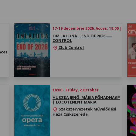
17-19 decembrie 2026, Acces: 19:00 | Concer
OM LA LUNĂ │ ​END OF 2026 ──
CONTROL
Club Control
location_on
ncez
18:00 - Friday, 2 October
HUSZKA JENŐ: MÁRIA FŐHADNAGY
| LOCOTENENT MARIA
Szakszervezetek Művelődési
location_on
Háza Csíkszereda