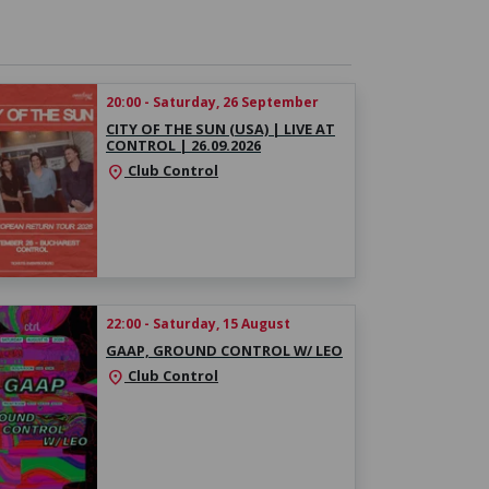
t: 20:00
20:00 - Saturday, 26 September
CITY OF THE SUN (USA) | LIVE AT
CONTROL | 26.09.2026
Club Control
location_on
22:00 - Saturday, 15 August
GAAP, GROUND CONTROL W/ LEO
Club Control
location_on