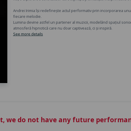
Andrei Irimia își redefinește actul performativ prin incorporarea un
fiecare melodie.
Lumina devine astfel un partener al muzicii, modelând spațiul sonor î
atmosferă hipnotică care nu doar captivează, ci și inspiră.
See more details
t, we do not have any future performan