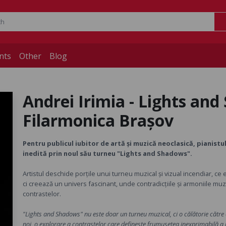
nts
Other
Blog
Andrei Irimia - Lights and
Filarmonica Brașov
Pentru publicul iubitor de artă și muzică neoclasică, pianist
inedită prin noul său turneu "Lights and Shadows".
Artistul deschide porțile unui turneu muzical și vizual incendiar, ce 
ci creează un univers fascinant, unde contradicțiile și armoniile muz
contrastelor.
"Lights and Shadows" nu este doar un turneu muzical, ci o călătorie către ec
noi, o explorare a contrastelor care definește frumusețea inexprimabilă a 