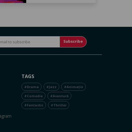
Subscribe
TAGS
#Drama
#Jazz
#Animație
#Comedie
#Aventură
#Fantastic
#Thriller
tagram