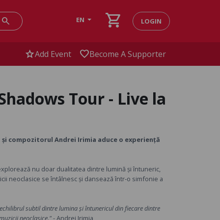
shopping_cart
search
EN
LOGIN
star
favorite
Add Event
Become A Supporter
 Shadows Tour - Live la
ul și compozitorul Andrei Irimia aduce o experiență
explorează nu doar dualitatea dintre lumină și întuneric,
icii neoclasice se întâlnesc și dansează într-o simfonie a
hilibrul subtil dintre lumina și întunericul din fiecare dintre
muzicii neoclasice."
- Andrei Irimia