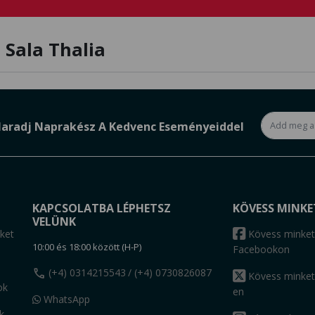
 Sala Thalia
aradj Naprakész A Kedvenc Eseményeiddel
KAPCSOLATBA LÉPHETSZ
KÖVESS MINKE
VELÜNK
ket
Kövess minket
10:00 és 18:00 között (H-P)
Facebookon
call
(+4) 0314215543
/ (+4) 0730826087
Kövess minket
ok
en
WhatsApp
k