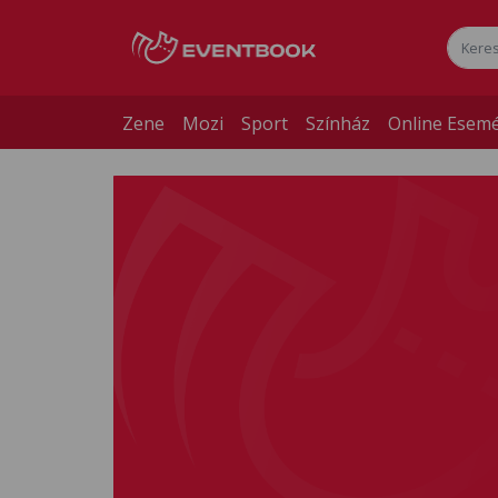
Zene
Mozi
Sport
Színház
Online Esem