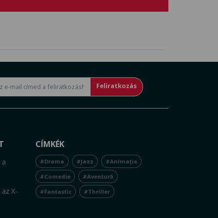
Feliratkozás
T
CÍMKÉK
 a
#Drama
#Jazz
#Animație
#Comedie
#Aventură
 az X-
#Fantastic
#Thriller