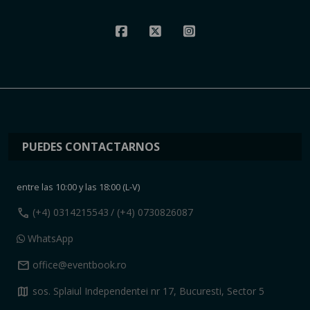
PUEDES CONTACTARNOS
entre las 10:00 y las 18:00 (L-V)
call
(+4) 0314215543
/ (+4) 0730826087
WhatsApp
mail
office@eventbook.ro
map
sos. Splaiul Independentei nr 17, Bucuresti, Sector 5