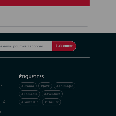
S'abonner
ÉTIQUETTES
r
#Drama
#Jazz
#Animație
#Comedie
#Aventură
r X
#Fantastic
#Thriller
r