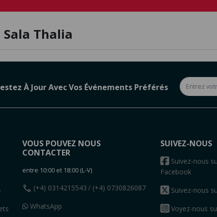
 Sala Thalia
estez À Jour Avec Vos Événements Préférés
VOUS POUVEZ NOUS
SUIVEZ-NOUS
CONTACTER
s
Suivez-nous su
entre 10:00 et 18:00 (L-V)
Facebook
call
(+4) 0314215543
/ (+4) 0730826087
s
Suivez-nous su
WhatsApp
ets
Voyez-nous su