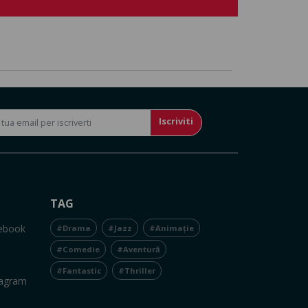
Iscriviti
TAG
cebook
#Drama
#Jazz
#Animație
#Comedie
#Aventură
#Fantastic
#Thriller
tagram