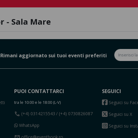
or - Sala Mare
Rimani aggiornato sui tuoi eventi preferiti
PUOI CONTATTARCI
SEGUICI
tti
tra le 10:00 e le 18:00 (L-V)
Seguici su Fa
call
(+4) 0314215543
/ (+4) 0730826087
Seguici su X
WhatsApp
Seguici su Ins
mail
office@eventbook.ro