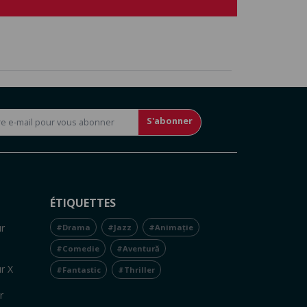
S'abonner
ÉTIQUETTES
r
#Drama
#Jazz
#Animație
#Comedie
#Aventură
r X
#Fantastic
#Thriller
r