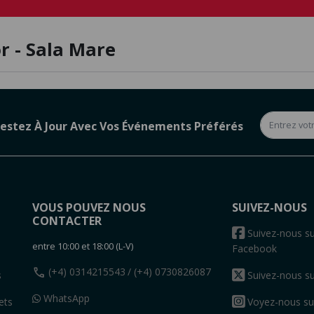
or - Sala Mare
estez À Jour Avec Vos Événements Préférés
VOUS POUVEZ NOUS
SUIVEZ-NOUS
CONTACTER
s
Suivez-nous su
entre 10:00 et 18:00 (L-V)
Facebook
call
(+4) 0314215543
/ (+4) 0730826087
s
Suivez-nous su
WhatsApp
ets
Voyez-nous su