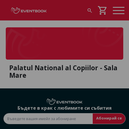
shopping_cart
search
Palatul National al Copiilor - Sala
Mare
Бъдете в крак с любимите си събития
Абонирай се