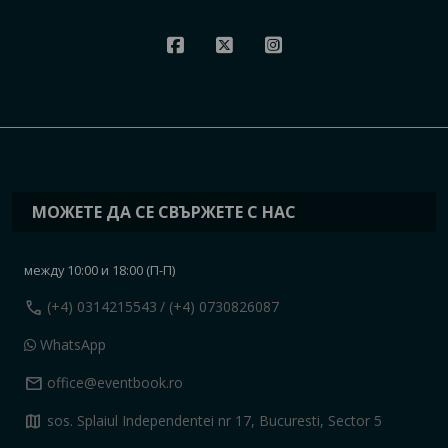
МОЖЕТЕ ДА СЕ СВЪРЖЕТЕ С НАС
между 10:00 и 18:00 (П-П)
call
(+4) 0314215543
/ (+4) 0730826087
WhatsApp
mail
office@eventbook.ro
map
sos. Splaiul Independentei nr 17, Bucuresti, Sector 5