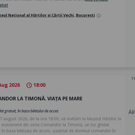
teket
eul Național al Hărților și Cărții Vechi
,
București
info
T
Aug 2026
18:00
schedule
NDOR LA TIMONĂ. VIAȚA PE MARE
at gratuit, în baza biletului de acces
ÁR
 7 august 2026, de la ora 18:00, vă invităm la Muzeul Hărților la
 eveniment din seria Comandor la Timonă, un tur ghidat
t, în baza biletului de acces, susținut de domnul comandor în