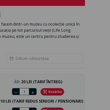
i
ii, facem dintr-un muzeu cu ocolecție unică în
cația pe tot parcursul vieții (Life Long
un muzeu, este un centru pentru studierea și
ÁR:
20 LEI (TARIF ÎNTREG)
Number of tickets
shopping_cart
Kosárba
remove
add
10 LEI (TARIF REDUS SENIORI / PENSIONARI)
Number of tickets