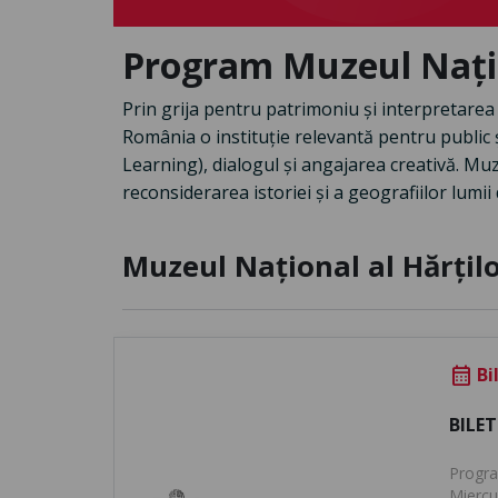
Program Muzeul Națion
Prin grija pentru patrimoniu și interpretarea a
România o instituție relevantă pentru public ș
Learning), dialogul și angajarea creativă. Muz
reconsiderarea istoriei și a geografiilor lumii d
Muzeul Național al Hărților
Bi
calendar_month
BILET
Program
Miercur