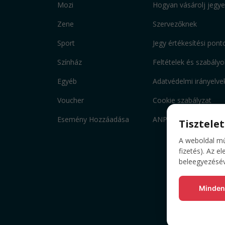
Mozi
Hogyan vásárolj jegye
Zene
Szervezőknek
Sport
Jegy értékesítési pont
Színház
Feltételek és szabályo
Egyéb
Adatvédelmi irányelve
Voucher
Cookie szabályzat
Esemény Hozzáadása
ANPC
Tisztele
A weboldal mű
fizetés). Az e
beleegyezéséve
Minden