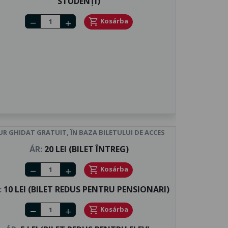
STUDENȚI)
Number of tickets
shopping_cart
Kosárba
remove
add
UR GHIDAT GRATUIT, ÎN BAZA BILETULUI DE ACCES
ÁR:
20 LEI (BILET ÎNTREG)
Number of tickets
shopping_cart
Kosárba
remove
add
:
10 LEI (BILET REDUS PENTRU PENSIONARI)
Number of tickets
shopping_cart
Kosárba
remove
add