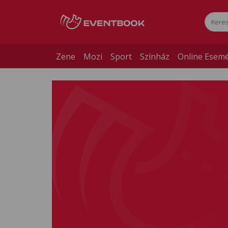
Zene
Mozi
Sport
Színház
Online Esem