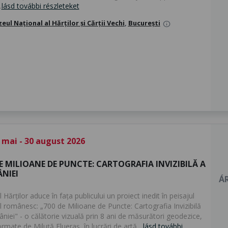
.
lásd további részleteket
eul Național al Hărților și Cărții Vechi
,
București
info
 mai - 30 august 2026
E MILIOANE DE PUNCTE: CARTOGRAFIA INVIZIBILĂ A
NIEI
ÁR
Hărților aduce în fața publicului un proiect inedit în peisajul
al românesc: „700 de Milioane de Puncte: Cartografia Invizibilă
niei" - o călătorie vizuală prin 8 ani de măsurători geodezice,
rmate de Miluță Flueraș în lucrări de artă....
lásd további