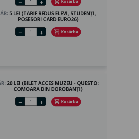
shopping_cart
Kosárba
remove
add
ÁR:
5 LEI (TARIF REDUS ELEVI, STUDENȚI,
POSESORI CARD EURO26)
Number of tickets
shopping_cart
Kosárba
remove
add
ÁR:
20 LEI (BILET ACCES MUZEU - QUESTO:
COMOARA DIN DOROBANȚI)
Number of tickets
shopping_cart
Kosárba
remove
add