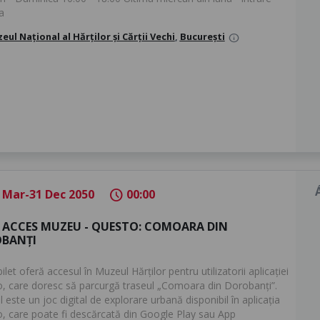
ta
eul Național al Hărților și Cărții Vechi
,
București
info
 Mar-31 Dec 2050
00:00
schedule
T ACCES MUZEU - QUESTO: COMOARA DIN
BANȚI
ilet oferă accesul în Muzeul Hărților pentru utilizatorii aplicației
, care doresc să parcurgă traseul „Comoara din Dorobanți”.
 este un joc digital de explorare urbană disponibil în aplicația
, care poate fi descărcată din Google Play sau App