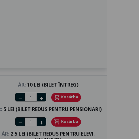
ÁR:
10 LEI (BILET ÎNTREG)
Number of tickets
shopping_cart
Kosárba
remove
add
:
5 LEI (BILET REDUS PENTRU PENSIONARI)
Number of tickets
shopping_cart
Kosárba
remove
add
ÁR:
2.5 LEI (BILET REDUS PENTRU ELEVI,