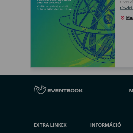
rezervă
részle
Muz
location_on
M
EXTRA LINKEK
INFORMÁCIÓ