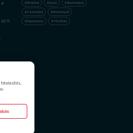
 a
#Drama
#Jazz
#Animație
#Comedie
#Aventură
 az X-
#Fantastic
#Thriller
z
itelesítés,
Ön
zabás