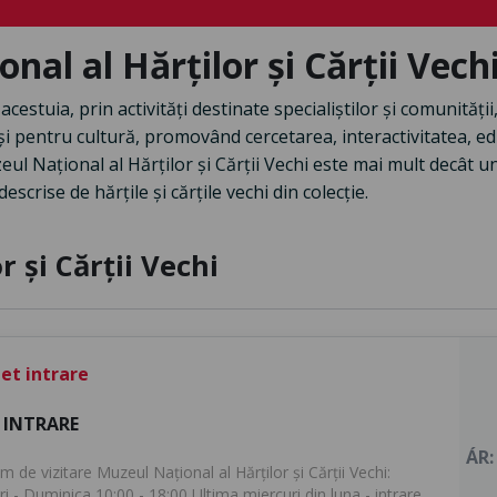
al al Hărților și Cărții Vech
cestuia, prin activități destinate specialiștilor și comunităț
i pentru cultură, promovând cercetarea, interactivitatea, edu
eul Național al Hărților și Cărții Vechi este mai mult decât 
escrise de hărțile și cărțile vechi din colecție.
 și Cărții Vechi
let intrare
 INTRARE
ÁR:
 de vizitare Muzeul Național al Hărților și Cărții Vechi:
i - Duminica 10:00 - 18:00 Ultima miercuri din luna - intrare