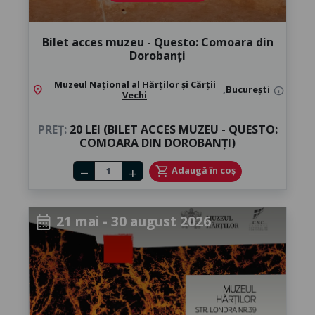
Bilet acces muzeu - Questo: Comoara din
Dorobanți
Muzeul Național al Hărților și Cărții
location_on
,
București
info
Vechi
PREȚ:
20 LEI (BILET ACCES MUZEU - QUESTO:
COMOARA DIN DOROBANȚI)
Number of tickets
shopping_cart
Adaugă în coș
remove
add
21 mai - 30 august 2026
calendar_month