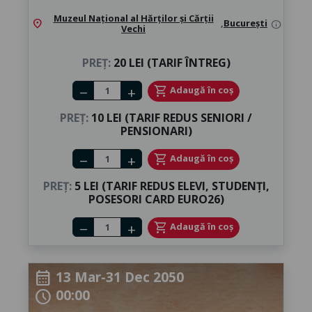
Muzeul Național al Hărților și Cărții
location_on
,
București
info
Vechi
PREȚ:
20 LEI (TARIF ÎNTREG)
Number of tickets
shopping_cart
Adaugă în coș
remove
add
PREȚ:
10 LEI (TARIF REDUS SENIORI /
PENSIONARI)
Number of tickets
shopping_cart
Adaugă în coș
remove
add
PREȚ:
5 LEI (TARIF REDUS ELEVI, STUDENȚI,
POSESORI CARD EURO26)
Number of tickets
shopping_cart
Adaugă în coș
remove
add
13 Mar-31 Dec 2050
calendar_month
00:00
schedule