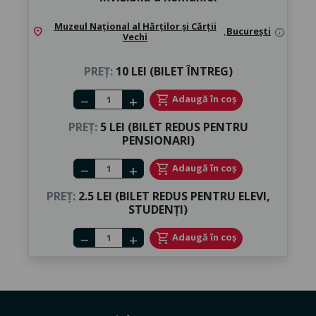
Muzeul Național al Hărților și Cărții
location_on
,
București
info
Vechi
PREȚ:
10 LEI (BILET ÎNTREG)
Number of tickets
shopping_cart
Adaugă în coș
remove
add
PREȚ:
5 LEI (BILET REDUS PENTRU
PENSIONARI)
Number of tickets
shopping_cart
Adaugă în coș
remove
add
PREȚ:
2.5 LEI (BILET REDUS PENTRU ELEVI,
STUDENȚI)
Number of tickets
shopping_cart
Adaugă în coș
remove
add