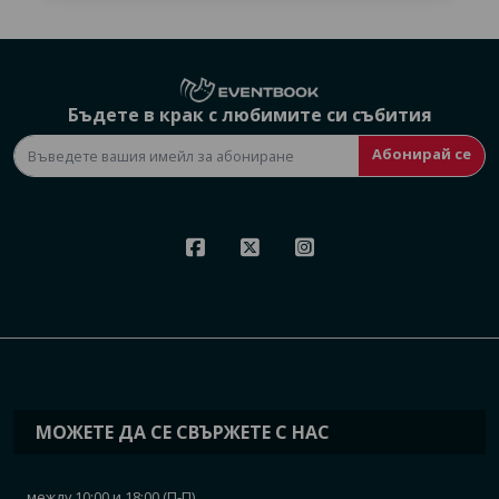
Бъдете в крак с любимите си събития
Абонирай се
МОЖЕТЕ ДА СЕ СВЪРЖЕТЕ С НАС
между 10:00 и 18:00 (П-П)