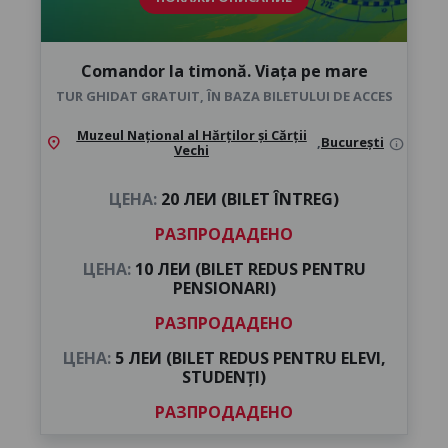
Comandor la timonă. Viața pe mare
TUR GHIDAT GRATUIT, ÎN BAZA BILETULUI DE ACCES
Muzeul Național al Hărților și Cărții
location_on
,
București
info
Vechi
ЦЕНА:
20 ЛЕИ (BILET ÎNTREG)
РАЗПРОДАДЕНО
ЦЕНА:
10 ЛЕИ (BILET REDUS PENTRU
PENSIONARI)
РАЗПРОДАДЕНО
ЦЕНА:
5 ЛЕИ (BILET REDUS PENTRU ELEVI,
STUDENȚI)
РАЗПРОДАДЕНО