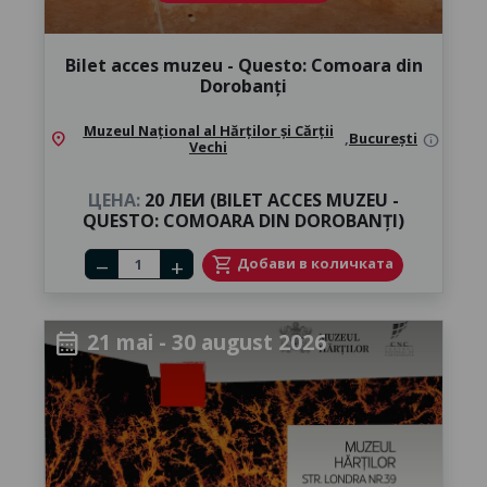
Bilet acces muzeu - Questo: Comoara din
Dorobanți
Muzeul Național al Hărților și Cărții
location_on
,
București
info
Vechi
ЦЕНА:
20 ЛЕИ (BILET ACCES MUZEU -
QUESTO: COMOARA DIN DOROBANȚI)
Number of tickets
shopping_cart
Добави в количката
remove
add
21 mai - 30 august 2026
calendar_month