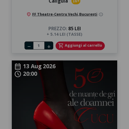
Caligula
16+
location_on
FF Theatre-Centru Vechi
,
București
info
PREZZO:
85 LEI
+ 5.14 LEI (TASSE)
Number of tickets
shopping_cart
Aggiungi al carrello
remove
add
13 Aug 2026
calendar_month
20:00
schedule