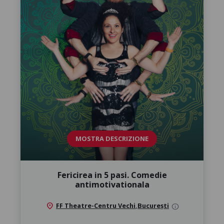
MOSTRA DESCRIZIONE
Fericirea in 5 pasi. Comedie
antimotivationala
location_on
FF Theatre-Centru Vechi
,
București
info