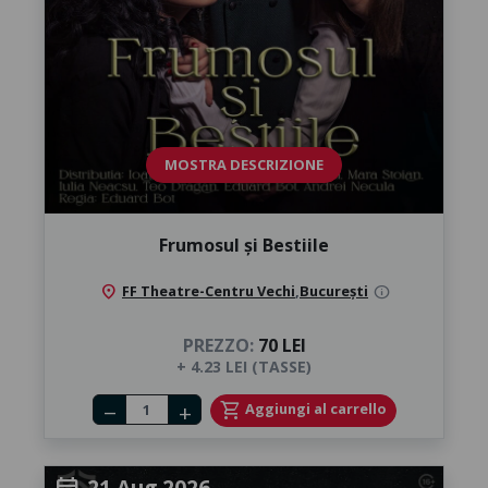
MOSTRA DESCRIZIONE
Frumosul și Bestiile
location_on
FF Theatre-Centru Vechi
,
București
info
PREZZO:
70 LEI
+ 4.23 LEI (TASSE)
Number of tickets
shopping_cart
Aggiungi al carrello
remove
add
21 Aug 2026