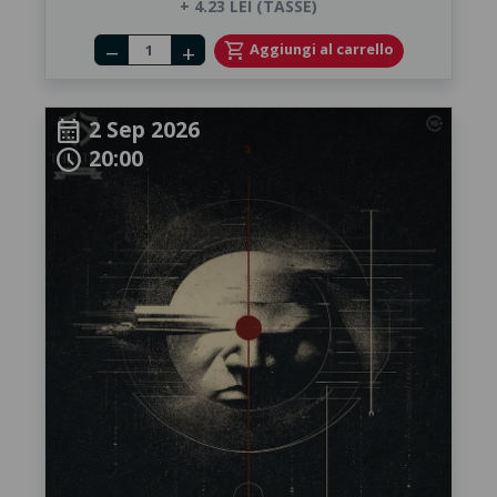
+ 4.23 LEI (TASSE)
Number of tickets
shopping_cart
Aggiungi al carrello
remove
add
2 Sep 2026
calendar_month
20:00
schedule