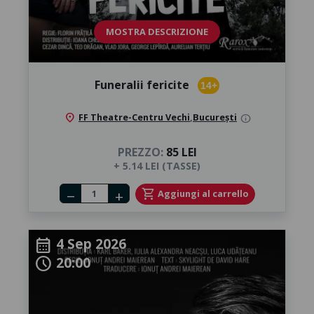
MOSTRA DESCRIZIONE
Funeralii fericite
14+
location_on
FF Theatre-Centru Vechi
,
București
info
PREZZO:
85 LEI
+ 5.14 LEI (TASSE)
Number of tickets
shopping_cart
Aggiungi al carrello
remove
add
4 Sep 2026
calendar_month
20:00
schedule