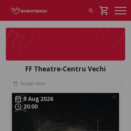
shopping_cart
search
FF Theatre-Centru Vechi
9 Aug 2026
calendar_month
20:00
schedule