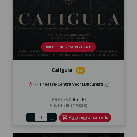
MOSTRA DESCRIZIONE
Caligula
16+
location_on
FF Theatre-Centru Vechi
,
București
info
PREZZO:
85 LEI
+ 5.14 LEI (TASSE)
Number of tickets
shopping_cart
Aggiungi al carrello
remove
add