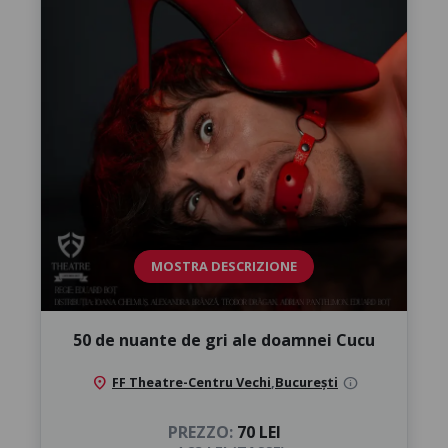
MOSTRA DESCRIZIONE
50 de nuante de gri ale doamnei Cucu
location_on
FF Theatre-Centru Vechi
,
București
info
PREZZO:
70 LEI