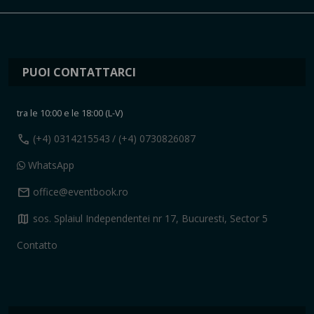
PUOI CONTATTARCI
tra le 10:00 e le 18:00 (L-V)
call
(+4) 0314215543
/ (+4) 0730826087
WhatsApp
mail
office@eventbook.ro
map
sos. Splaiul Independentei nr 17, Bucuresti, Sector 5
Contatto