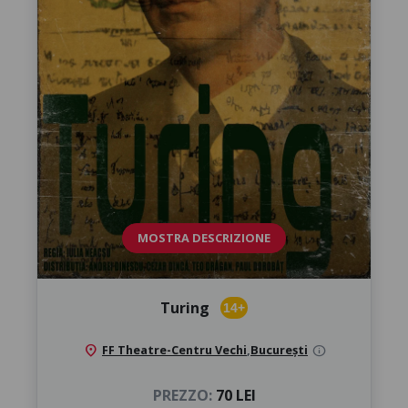
MOSTRA DESCRIZIONE
Turing
14+
location_on
FF Theatre-Centru Vechi
,
București
info
PREZZO:
70 LEI