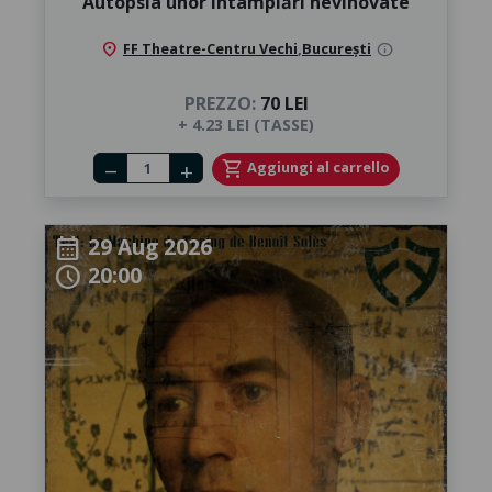
Autopsia unor întâmplări nevinovate
location_on
FF Theatre-Centru Vechi
,
București
info
PREZZO:
70 LEI
+ 4.23 LEI (TASSE)
Number of tickets
shopping_cart
Aggiungi al carrello
remove
add
29 Aug 2026
calendar_month
20:00
schedule