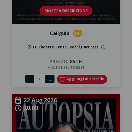
MOSTRA DESCRIZIONE
Caligula
16+
location_on
FF Theatre-Centru Vechi
,
București
info
PREZZO:
85 LEI
+ 5.14 LEI (TASSE)
Number of tickets
shopping_cart
Aggiungi al carrello
remove
add
22 Aug 2026
calendar_month
20:00
schedule