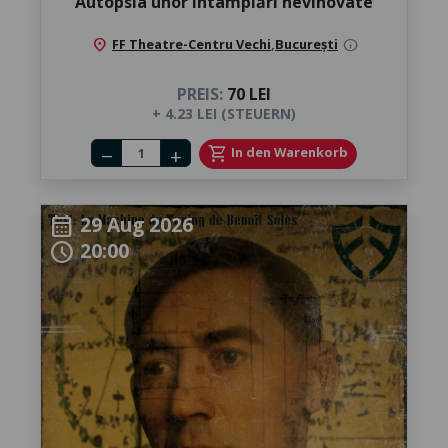
Autopsia unor întâmplări nevinovate
location_on
FF Theatre-Centru Vechi
,
București
info
PREIS:
70 LEI
+ 4.23 LEI (STEUERN)
Number of tickets
shopping_cart
In den Warenkorb
remove
add
29 Aug 2026
calendar_month
20:00
schedule