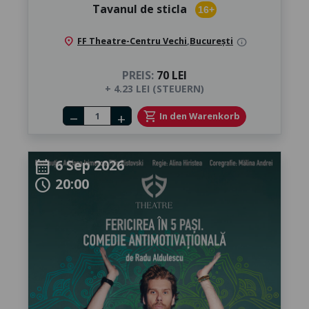
Tavanul de sticla
16+
location_on
FF Theatre-Centru Vechi
,
București
info
PREIS:
70 LEI
+ 4.23 LEI (STEUERN)
Number of tickets
shopping_cart
In den Warenkorb
remove
add
6 Sep 2026
calendar_month
20:00
schedule