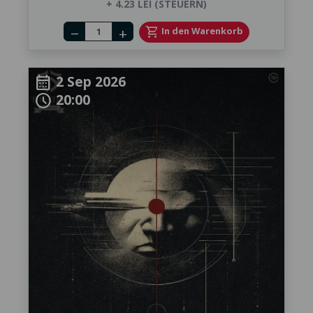
+ 4.23 LEI (STEUERN)
Number of tickets
shopping_cart
In den Warenkorb
remove
add
2 Sep 2026
calendar_month
20:00
schedule