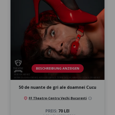
BESCHREIBUNG ANZEIGEN
50 de nuante de gri ale doamnei Cucu
location_on
FF Theatre-Centru Vechi
,
București
info
PREIS:
70 LEI