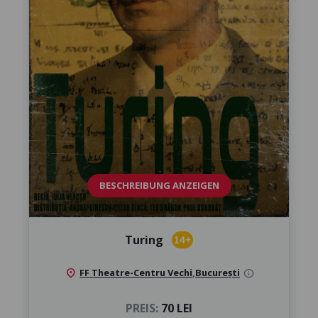
BESCHREIBUNG ANZEIGEN
Turing
14+
location_on
FF Theatre-Centru Vechi
,
București
info
PREIS:
70 LEI