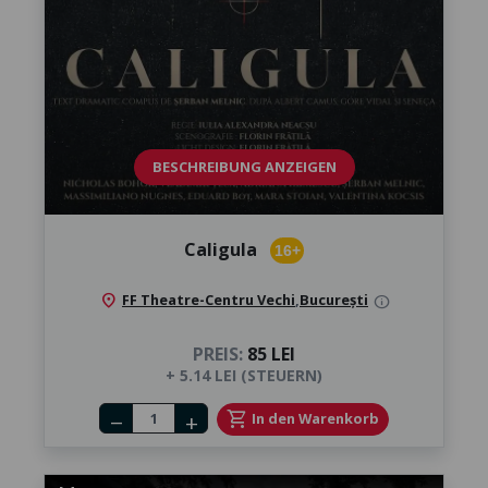
BESCHREIBUNG ANZEIGEN
Caligula
16+
location_on
FF Theatre-Centru Vechi
,
București
info
PREIS:
85 LEI
+ 5.14 LEI (STEUERN)
Number of tickets
shopping_cart
In den Warenkorb
remove
add