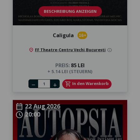
BESCHREIBUNG ANZEIGEN
Caligula
16+
location_on
FF Theatre-Centru Vechi
,
București
info
PREIS:
85 LEI
+ 5.14 LEI (STEUERN)
Number of tickets
shopping_cart
In den Warenkorb
remove
add
22 Aug 2026
calendar_month
20:00
schedule