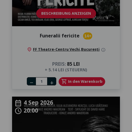
BESCHREIBUNG ANZEIGEN
Funeralii fericite
14+
location_on
FF Theatre-Centru Vechi
,
București
info
PREIS:
85 LEI
+ 5.14 LEI (STEUERN)
Number of tickets
shopping_cart
In den Warenkorb
remove
add
4 Sep 2026
calendar_month
20:00
schedule