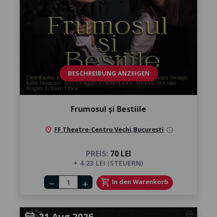
BESCHREIBUNG ANZEIGEN
Frumosul și Bestiile
location_on
FF Theatre-Centru Vechi
,
București
info
PREIS:
70 LEI
+ 4.23 LEI (STEUERN)
Number of tickets
shopping_cart
In den Warenkorb
remove
add
21 Aug 2026