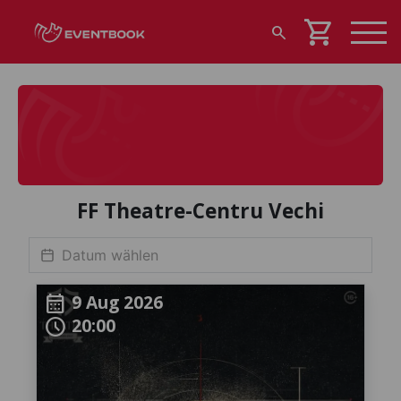
shopping_cart
search
FF Theatre-Centru Vechi
9 Aug 2026
calendar_month
20:00
schedule