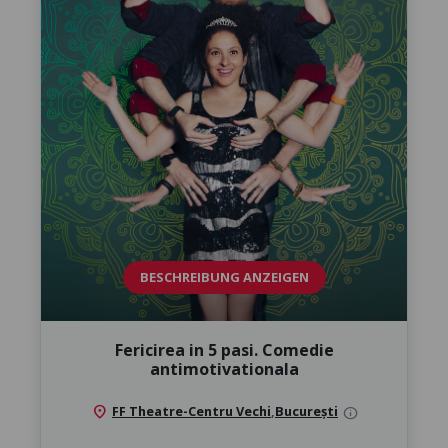
BESCHREIBUNG ANZEIGEN
Fericirea in 5 pasi. Comedie
antimotivationala
location_on
FF Theatre-Centru Vechi
,
București
info