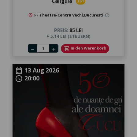
Caligula
16+
location_on
FF Theatre-Centru Vechi
,
București
info
PREIS:
85 LEI
+ 5.14 LEI (STEUERN)
Number of tickets
shopping_cart
In den Warenkorb
remove
add
13 Aug 2026
calendar_month
20:00
schedule