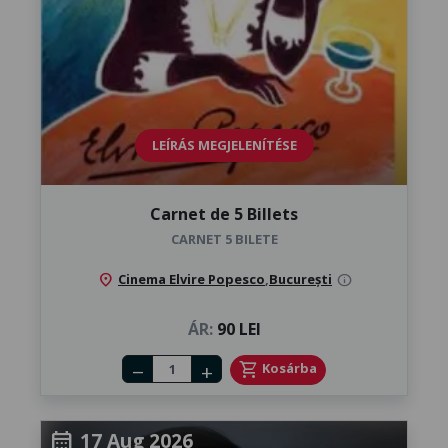
LEÍRÁS MEGJELENÍTÉSE
Carnet de 5 Billets
CARNET 5 BILETE
location_on
Cinema Elvire Popesco
,
București
info
ÁR:
90 LEI
Number of tickets
shopping_cart
Kosárba
remove
add
17 Aug 2026
calendar_month