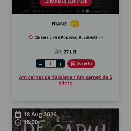
LEÍRÁS MEGJELENÍTÉSE
FRANZ
15+
location_on
Cinema Elvire Popesco
,
București
info
ÁR:
27 LEI
Number of tickets
shopping_cart
Kosárba
remove
add
Am carnet de 10 bilete / Am carnet de 5
bilete
18 Aug 2026
calendar_month
18:00
schedule