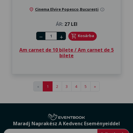
location_on
Cinema Elvire Popesco
,
București
info
ÁR:
27 LEI
Number of tickets
shopping_cart
Kosárba
remove
add
Am carnet de 10 bilete / Am carnet de 5
bilete
«
1
2
3
4
5
»
Maradj Naprakész A Kedvenc Eseményeiddel