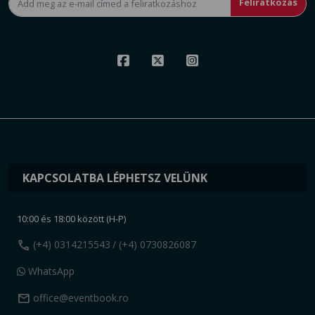
Feliratkozás
KAPCSOLATBA LÉPHETSZ VELÜNK
10:00 és 18:00 között (H-P)
call
(+4) 0314215543
/ (+4) 0730826087
WhatsApp
mail
office@eventbook.ro