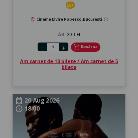
15+
location_on
Cinema Elvire Popesco
,
București
info
ÁR:
27 LEI
Number of tickets
shopping_cart
Kosárba
remove
add
Am carnet de 10 bilete / Am carnet de 5
bilete
20 Aug 2026
calendar_month
18:00
schedule