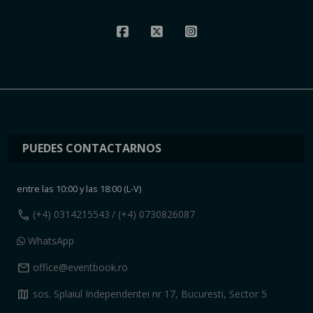
PUEDES CONTACTARNOS
entre las 10:00 y las 18:00 (L-V)
call
(+4) 0314215543
/ (+4) 0730826087
WhatsApp
mail
office@eventbook.ro
map
sos. Splaiul Independentei nr 17, Bucuresti, Sector 5