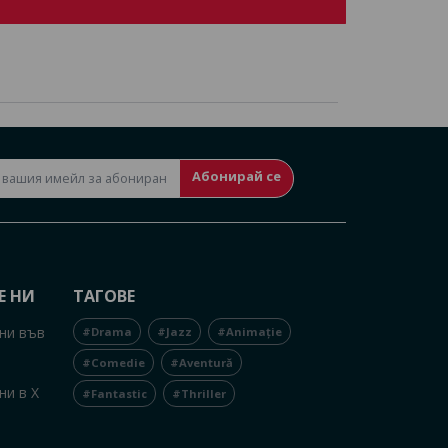
Абонирай се
Е НИ
ТАГОВЕ
ни във
#Drama
#Jazz
#Animație
#Comedie
#Aventură
ни в X
#Fantastic
#Thriller