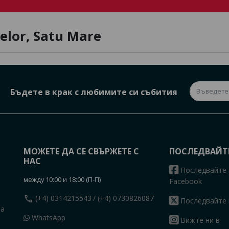
telor, Satu Mare
Бъдете в крак с любимите си събития
МОЖЕТЕ ДА СЕ СВЪРЖЕТЕ С
ПОСЛЕДВАЙТ
НАС
Последвайте 
между 10:00 и 18:00 (П-П)
Facebook
call
(+4) 0314215543
/ (+4) 0730826087
Последвайте 
на
WhatsApp
Вижте ни в