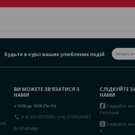
Будьте в курсі ваших улюблених подій
ВИ МОЖЕТЕ ЗВ'ЯЗАТИСЯ З
СЛІДКУЙТЕ З
НАМИ
НАМИ
з 10:00 до 18:00 (Пн-Пт)
Слідкуйте за 
Facebook
call
(+4) 0314215543
/ (+4) 0730826087
ків
Слідкуйте за 
WhatsApp
X