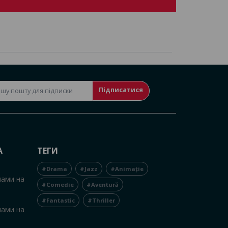
Підписатися
А
ТЕГИ
#Drama
#Jazz
#Animație
нами на
#Comedie
#Aventură
#Fantastic
#Thriller
нами на