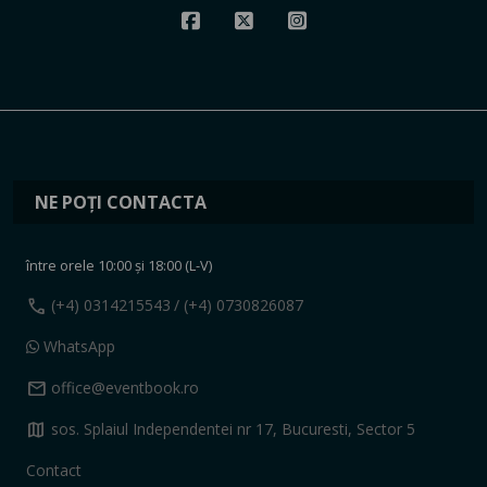
NE POȚI CONTACTA
între orele 10:00 și 18:00 (L-V)
call
(+4) 0314215543
/ (+4) 0730826087
WhatsApp
mail
office@eventbook.ro
map
sos. Splaiul Independentei nr 17, Bucuresti, Sector 5
Contact