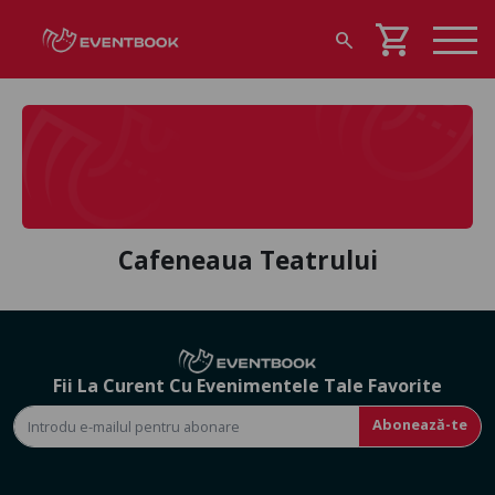
shopping_cart
search
Cafeneaua Teatrului
Fii La Curent Cu Evenimentele Tale Favorite
Abonează-te