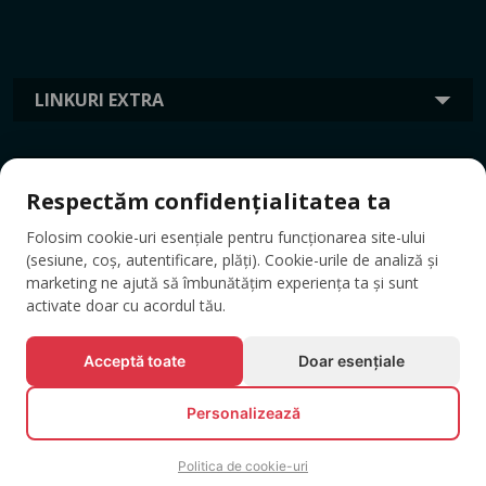
LINKURI EXTRA
INFORMAȚII
Respectăm confidențialitatea ta
Folosim cookie-uri esențiale pentru funcționarea site-ului
ETICHETE
(sesiune, coș, autentificare, plăți). Cookie-urile de analiză și
marketing ne ajută să îmbunătățim experiența ta și sunt
activate doar cu acordul tău.
Acceptă toate
Doar esențiale
Personalizează
Politica de cookie-uri
© Toate drepturile rezervate EVENTBOOK SRL.