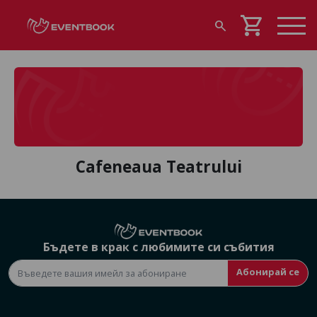
shopping_cart
search
Cafeneaua Teatrului
Бъдете в крак с любимите си събития
Абонирай се