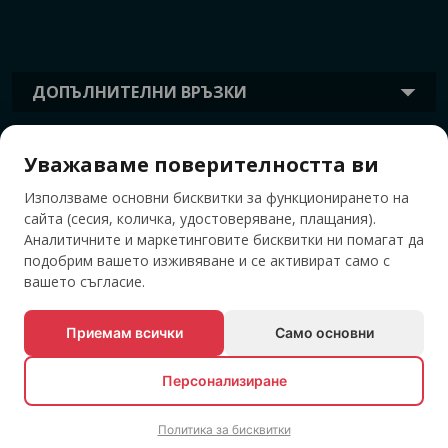
ДОПЪЛНИТЕЛНИ ВРЪЗКИ
Уважаваме поверителността ви
ИНФОРМАЦИЯ
Използваме основни бисквитки за функционирането на
сайта (сесия, количка, удостоверяване, плащания).
ТАГОВЕ
Аналитичните и маркетинговите бисквитки ни помагат да
подобрим вашето изживяване и се активират само с
вашето съгласие.
Приемам всички
Само основни
Персонализиране
Политика за бисквитки
© Всички права запазени EVENTBOOK SRL.