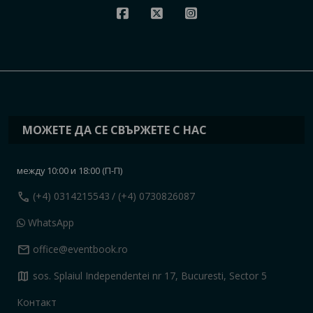
МОЖЕТЕ ДА СЕ СВЪРЖЕТЕ С НАС
между 10:00 и 18:00 (П-П)
call
(+4) 0314215543
/ (+4) 0730826087
WhatsApp
mail
office@eventbook.ro
map
sos. Splaiul Independentei nr 17, Bucuresti, Sector 5
Контакт