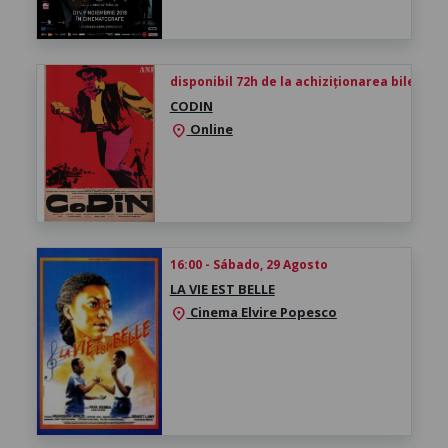
disponibil 72h de la achiziționarea biletului
CODIN
Online
location_on
16:00 - Sábado, 29 Agosto
LA VIE EST BELLE
Cinema Elvire Popesco
location_on