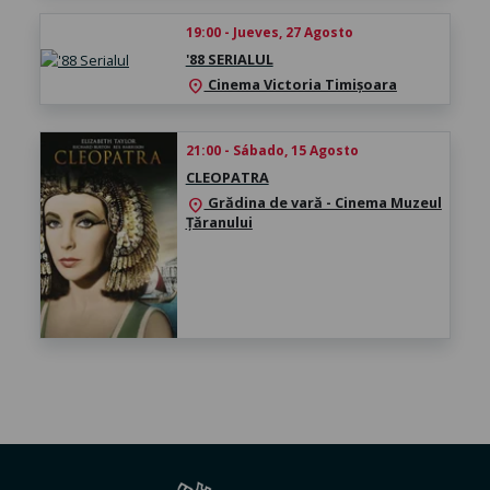
19:00 - Jueves, 27 Agosto
'88 SERIALUL
Cinema Victoria Timișoara
location_on
21:00 - Sábado, 15 Agosto
CLEOPATRA
Grădina de vară - Cinema Muzeul
location_on
Țăranului