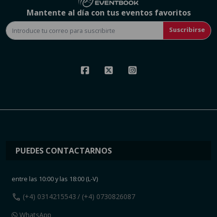
Mantente al día con tus eventos favoritos
Suscribirse
PUEDES CONTACTARNOS
entre las 10:00 y las 18:00 (L-V)
call
(+4) 0314215543
/ (+4) 0730826087
WhatsApp