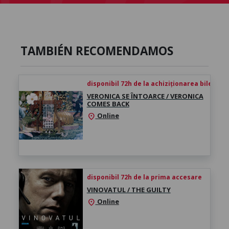
TAMBIÉN RECOMENDAMOS
disponibil 72h de la achiziționarea biletului
VERONICA SE ÎNTOARCE / VERONICA
COMES BACK
Online
location_on
disponibil 72h de la prima accesare
VINOVATUL / THE GUILTY
Online
location_on