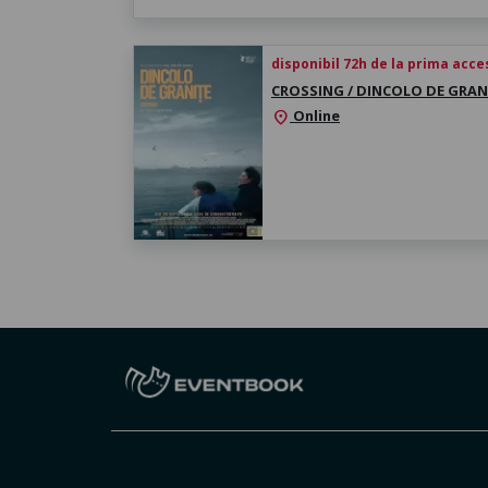
disponibil 72h de la prima acc
CROSSING / DINCOLO DE GRAN
Online
location_on