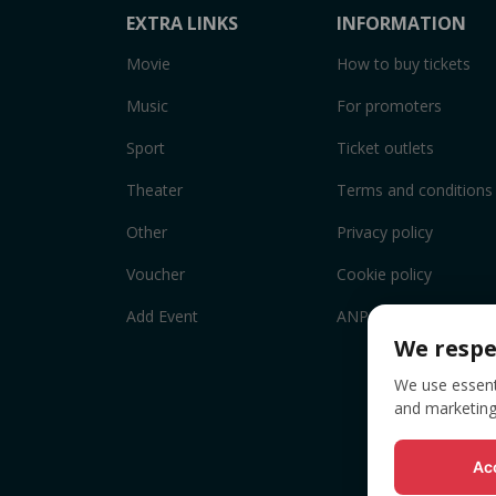
EXTRA LINKS
INFORMATION
Movie
How to buy tickets
Music
For promoters
Sport
Ticket outlets
Theater
Terms and conditions
Other
Privacy policy
Voucher
Cookie policy
Add Event
ANPC
We respe
We use essenti
and marketing
Acc