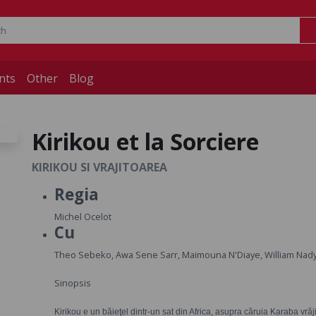
nts
Other
Blog
Kirikou et la Sorciere
KIRIKOU SI VRAJITOAREA
Regia
Michel Ocelot
Cu
Theo Sebeko, Awa Sene Sarr, Maimouna N'Diaye, William Nady
Sinopsis
Kirikou e un băieţel dintr-un sat din Africa, asupra căruia Karaba vrăj