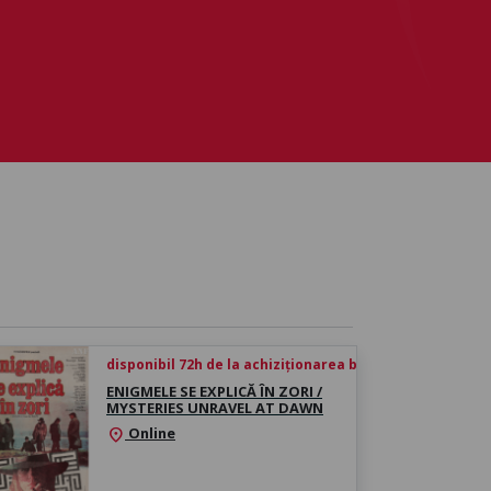
disponibil 72h de la achiziționarea biletului
ENIGMELE SE EXPLICĂ ÎN ZORI /
MYSTERIES UNRAVEL AT DAWN
Online
location_on