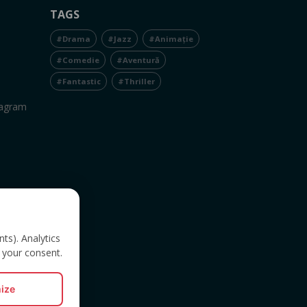
TAGS
#Drama
#Jazz
#Animație
#Comedie
#Aventură
#Fantastic
#Thriller
tagram
nts). Analytics
 your consent.
ize