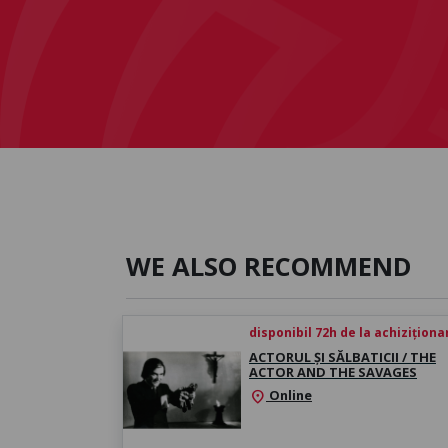
WE ALSO RECOMMEND
disponibil 72h de la achiziționa
ACTORUL ȘI SĂLBATICII / THE
ACTOR AND THE SAVAGES
Online
location_on