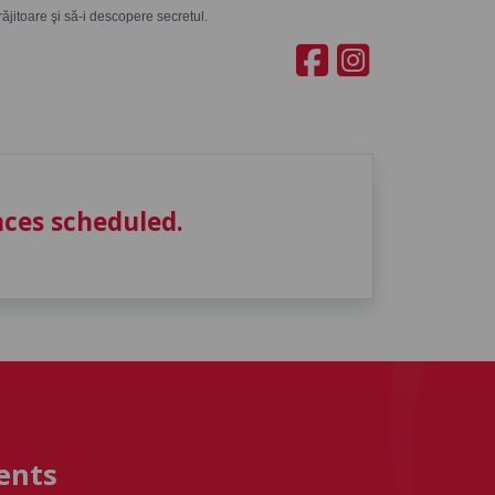
ăjitoare şi să-i descopere secretul.
ces scheduled.
ents