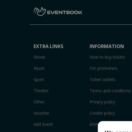
EXTRA LINKS
INFORMATION
Movie
How to buy tickets
Music
For promoters
Sport
Ticket outlets
Theater
Terms and conditions
Other
Privacy policy
Voucher
Cookie policy
Add Event
ANPC