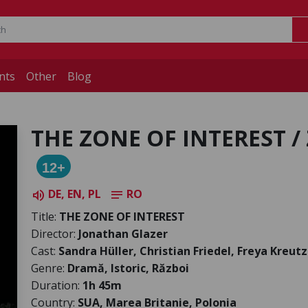
nts
Other
Blog
THE ZONE OF INTEREST /
12+
DE, EN, PL
RO
volume_up
notes
Title:
THE ZONE OF INTEREST
Director:
Jonathan Glazer
Cast:
Sandra Hüller, Christian Friedel, Freya Kreu
Genre:
Dramă, Istoric, Război
Duration:
1h 45m
Country:
SUA, Marea Britanie, Polonia