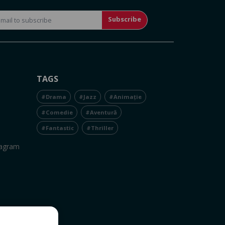
Subscribe
TAGS
#Drama
#Jazz
#Animație
#Comedie
#Aventură
#Fantastic
#Thriller
tagram