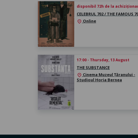
disponibil 72h de la achiziționa
CELEBRUL 702 / THE FAMOUS 7
Online
location_on
17:00 - Thursday, 13 August
THE SUBSTANCE
Cinema Muzeul Țăranului -
location_on
Studioul Horia Bernea