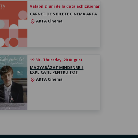
Valabil 2 luni de la data achiziționării
CARNET DE 5 BILETE CINEMA ARTA
ARTA Cinema
location_on
19:30 - Thursday, 20 August
MAGYARÁZAT MINDENRE |
EXPLICAȚIE PENTRU TOT
ARTA Cinema
location_on