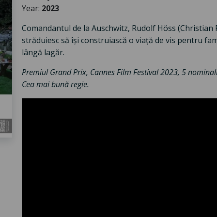
Year:
2023
Comandantul de la Auschwitz, Rudolf Höss (Christian Fr
străduiesc să își construiască o viață de vis pentru fami
lângă lagăr.
Premiul Grand Prix, Cannes Film Festival 2023, 5 nominaliz
Cea mai bună regie.