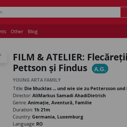
nts
Other
Blog
FILM & ATELIER: Flecăreții
Pettson și Findus
A.G.
YOUNG ARTA FAMILY
Title:
Die Mucklas ... und wie sie zu Pettersson un
Director:
AliMarkus Samadi AhadiDietrich
Genre:
Animație, Aventură, Familie
Duration:
1h 21m
Country:
Germania, Luxemburg
Language:
RO