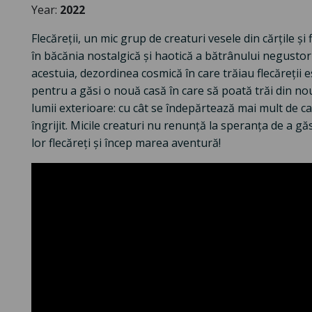
Year:
2022
Flecăreții, un mic grup de creaturi vesele din cărțile și
în băcănia nostalgică și haotică a bătrânului negusto
acestuia, dezordinea cosmică în care trăiau flecăreții e
pentru a găsi o nouă casă în care să poată trăi din nou 
lumii exterioare: cu cât se îndepărtează mai mult de ca
îngrijit. Micile creaturi nu renunță la speranța de a g
lor flecăreți și încep marea aventură!