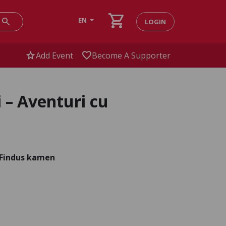
shopping_cart
search
EN
LOGIN
star
favorite
Add Event
Become A Supporter
 – Aventuri cu
d Findus kamen