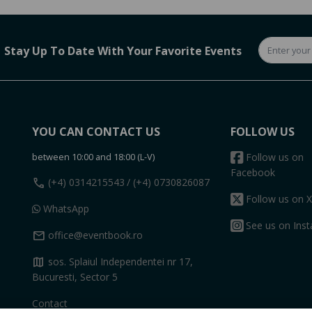
Stay Up To Date With Your Favorite Events
YOU CAN CONTACT US
FOLLOW US
between 10:00 and 18:00 (L-V)
Follow us on
Facebook
call
(+4) 0314215543
/ (+4) 0730826087
Follow us on X
WhatsApp
See us on Ins
mail
office@eventbook.ro
map
sos. Splaiul Independentei nr 17,
Bucuresti, Sector 5
Contact