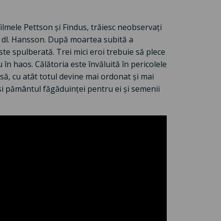
 filmele Pettson și Findus, trăiesc neobservați
r dl. Hansson. După moartea subită a
ste spulberată. Trei mici eroi trebuie să plece
în haos. Călătoria este învăluită în pericolele
să, cu atât totul devine mai ordonat și mai
ăsi pământul făgăduinței pentru ei și semenii