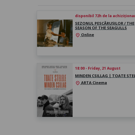
disponibil 72h de la achiziționa
SEZONUL PESCĂRUȘILOR / THE
SEASON OF THE SEAGULLS
Online
location_on
18:00 - Friday, 21 August
MINDEN CSILLAG | TOATE STE
ARTA Cinema
location_on