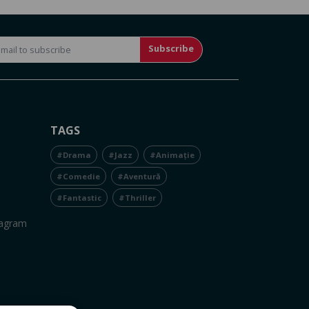
Subscribe
TAGS
#Drama
#Jazz
#Animație
#Comedie
#Aventură
#Fantastic
#Thriller
tagram