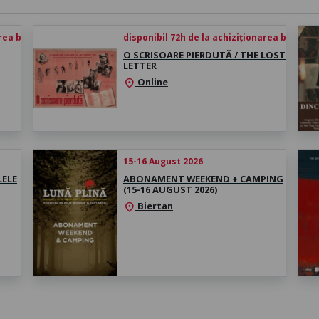
rea biletului
disponibil 72h de la achiziționarea biletului
O SCRISOARE PIERDUTĂ / THE LOST
LETTER
Online
location_on
15-16 August 2026
LELE
ABONAMENT WEEKEND + CAMPING
(15-16 AUGUST 2026)
Biertan
location_on