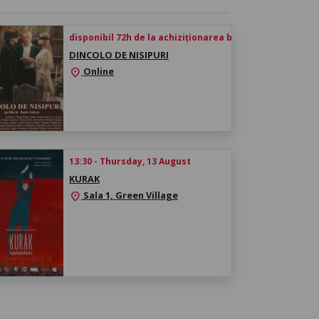
disponibil 72h de la achiziționarea biletului
DINCOLO DE NISIPURI
Online
location_on
13:30 - Thursday, 13 August
KURAK
Sala 1, Green Village
location_on