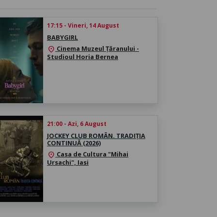
17:15 - Vineri, 14 August
BABYGIRL
Cinema Muzeul Țăranului -
location_on
Studioul Horia Bernea
21:00 - Azi, 6 August
JOCKEY CLUB ROMÂN. TRADIȚIA
CONTINUĂ (2026)
Casa de Cultura "Mihai
location_on
Ursachi", Iasi