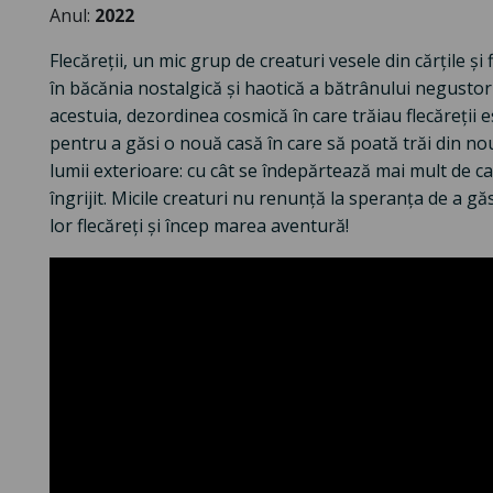
Anul:
2022
Flecăreții, un mic grup de creaturi vesele din cărțile și
în băcănia nostalgică și haotică a bătrânului negusto
acestuia, dezordinea cosmică în care trăiau flecăreții e
pentru a găsi o nouă casă în care să poată trăi din nou 
lumii exterioare: cu cât se îndepărtează mai mult de ca
îngrijit. Micile creaturi nu renunță la speranța de a g
lor flecăreți și încep marea aventură!