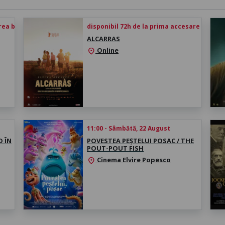
rea biletului
disponibil 72h de la prima accesare
ALCARRAS
Online
location_on
11:00 - Sâmbătă, 22 August
D ÎN
POVESTEA PEȘTELUI POSAC / THE
POUT-POUT FISH
Cinema Elvire Popesco
location_on