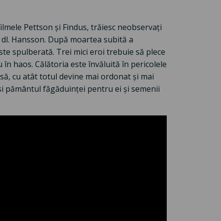
 filmele Pettson și Findus, trăiesc neobservați
r dl. Hansson. După moartea subită a
ste spulberată. Trei mici eroi trebuie să plece
în haos. Călătoria este învăluită în pericolele
să, cu atât totul devine mai ordonat și mai
ăsi pământul făgăduinței pentru ei și semenii