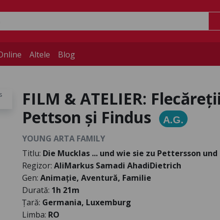
Online
Altele
Blog
FILM & ATELIER: Flecăreții
Pettson și Findus
A.G.
YOUNG ARTA FAMILY
Titlu:
Die Mucklas ... und wie sie zu Pettersson un
Regizor:
AliMarkus Samadi AhadiDietrich
Gen:
Animație, Aventură, Familie
Durată:
1h 21m
Țară:
Germania, Luxemburg
Limba:
RO