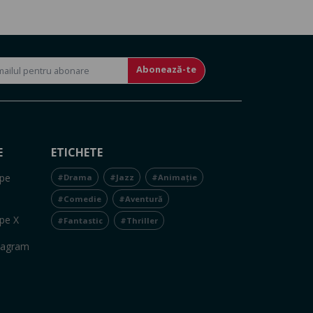
Abonează-te
E
ETICHETE
pe
#Drama
#Jazz
#Animație
#Comedie
#Aventură
pe X
#Fantastic
#Thriller
tagram