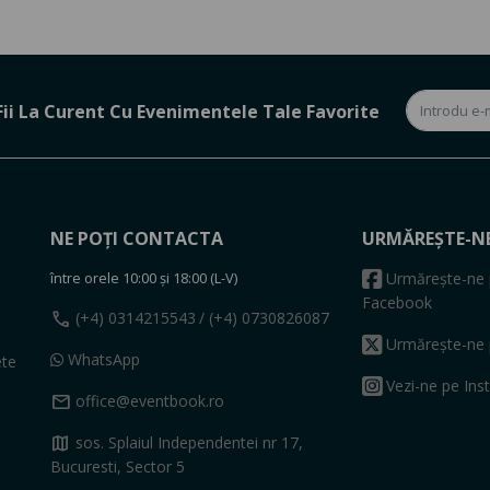
Fii La Curent Cu Evenimentele Tale Favorite
NE POȚI CONTACTA
URMĂREȘTE-N
între orele 10:00 și 18:00 (L-V)
Urmărește-ne 
Facebook
call
(+4) 0314215543
/ (+4) 0730826087
Urmărește-ne 
WhatsApp
ete
Vezi-ne pe Ins
mail
office@eventbook.ro
map
sos. Splaiul Independentei nr 17,
Bucuresti, Sector 5