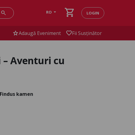
shopping_cart
search
RO
LOGIN
star
favorite
Adaugă Eveniment
Fii Susținător
 – Aventuri cu
d Findus kamen