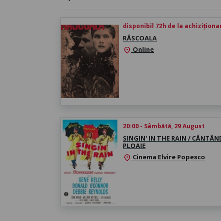
disponibil 72h de la achiziționa
RĂSCOALA
Online
location_on
20:00 - Sâmbătă, 29 August
SINGIN' IN THE RAIN / CÂNTÂN
PLOAIE
Cinema Elvire Popesco
location_on