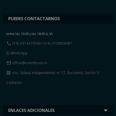
PUEDES CONTACTARNOS
entre las 10:00 y las 18:00 (L-V)
call
(+4) 0314215543
/ (+4) 0730826087
WhatsApp
mail
office@eventbook.ro
map
sos. Splaiul Independentei nr 17, Bucuresti, Sector 5
Contacto
ENLACES ADICIONALES