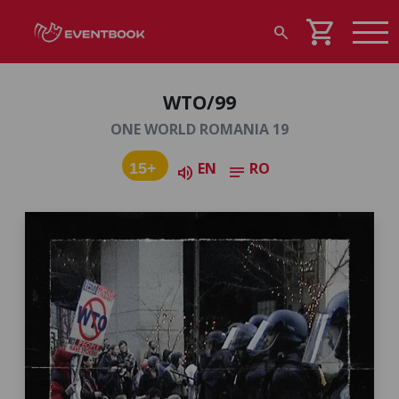
shopping_cart
search
WTO/99
ONE WORLD ROMANIA 19
EN
RO
15+
volume_up
notes