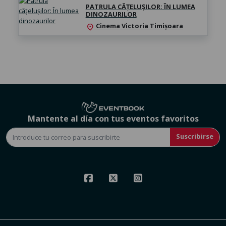
PATRULA CĂȚELUȘILOR: ÎN LUMEA
DINOZAURILOR
Cinema Victoria Timișoara
location_on
Mantente al día con tus eventos favoritos
Suscribirse