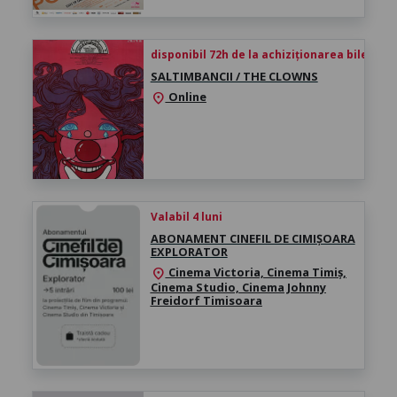
disponibil 72h de la achiziționarea biletului
SALTIMBANCII / THE CLOWNS
Online
location_on
Valabil 4 luni
ABONAMENT CINEFIL DE CIMIȘOARA
EXPLORATOR
Cinema Victoria, Cinema Timiș,
location_on
Cinema Studio, Cinema Johnny
Freidorf Timisoara