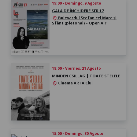
19:00 - Domingo, 9 Agosto
GALA DE ÎNCHIDERE SFR 17
Bulevardul Ștefan cel Mare și
location_on
Sfânt (pietonal) – Open Air
18:00 - Viernes, 21 Agosto
MINDEN CSILLAG | TOATE STELELE
Cinema ARTA Cluj
location_on
15:00 - Domingo, 30 Agosto