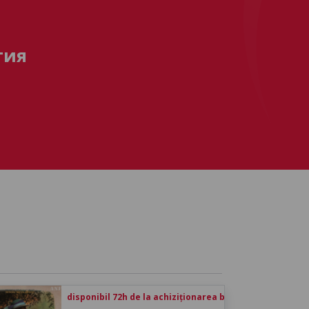
тия
disponibil 72h de la achiziționarea biletului