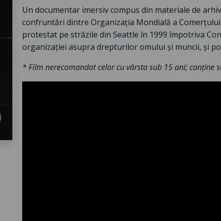
Un documentar imersiv compus din materiale de arhivă,
confruntări dintre Organizația Mondială a Comerțului
protestat pe străzile din Seattle în 1999 împotriva C
organizației asupra drepturilor omului și muncii, și pos
* Film nerecomandat celor cu vârsta sub 15 ani; conține sc