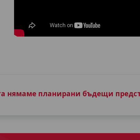
та нямаме планирани бъдещи предст