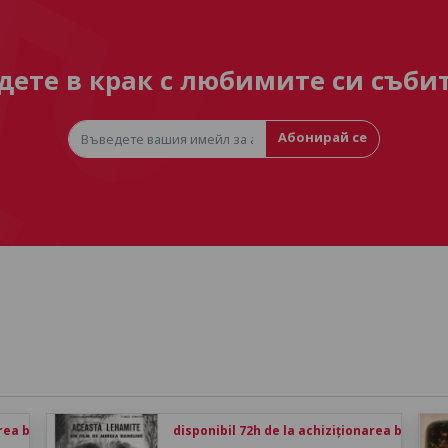
дете в крак с любимите си съби
Абонирай се
rea biletului
disponibil 72h de la achiziționarea biletului