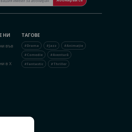
Е НИ
ТАГОВЕ
ни във
#Drama
#Jazz
#Animație
#Comedie
#Aventură
ни в X
#Fantastic
#Thriller