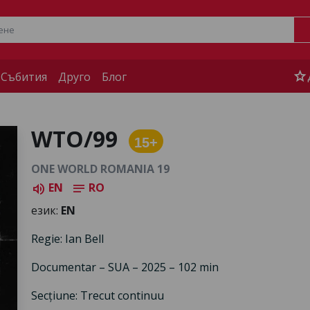
star
 Събития
Друго
Блог
WTO/99
15+
ONE WORLD ROMANIA 19
EN
RO
volume_up
notes
език:
EN
Regie: Ian Bell
Documentar – SUA – 2025 – 102 min
Secțiune: Trecut continuu