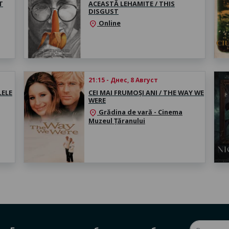
T
ACEASTĂ LEHAMITE / THIS
DISGUST
Online
location_on
21:15 - Днес, 8 Август
LELE
CEI MAI FRUMOȘI ANI / THE WAY WE
WERE
Grădina de vară - Cinema
location_on
Muzeul Țăranului