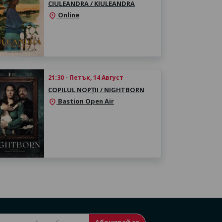
CIULEANDRA / KIULEANDRA
Online
location_on
21:30 - Петък, 14 Август
COPILUL NOPȚII / NIGHTBORN
Bastion Open Air
location_on
Абонирай се