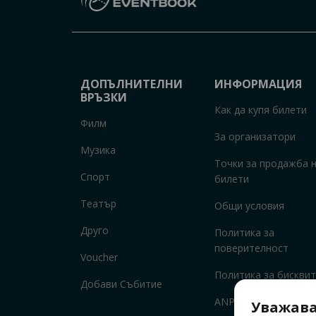
ДОПЪЛНИТЕЛНИ
ИНФОРМАЦИЯ
ВРЪЗКИ
Как да купя билети
Филм
За организатори
Музика
Точки за продажба 
Спорт
билети
Театър
Общи условия
Друго
Политика за
поверителност
Voucher
Политика за бисквит
Добави Събитие
ANPC
Уважава