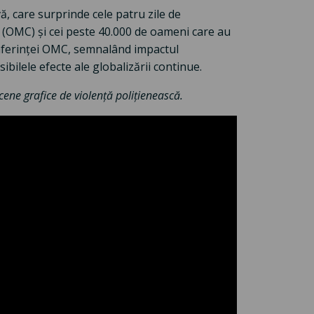
 care surprinde cele patru zile de
 (OMC) și cei peste 40.000 de oameni care au
onferinței OMC, semnalând impactul
ibilele efecte ale globalizării continue.
ene grafice de violență polițienească.