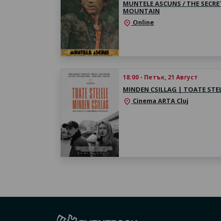
MUNTELE ASCUNS / THE SECRE
MOUNTAIN
Online
location_on
18:00 - Петък, 21 Август
MINDEN CSILLAG | TOATE STE
Cinema ARTA Cluj
location_on