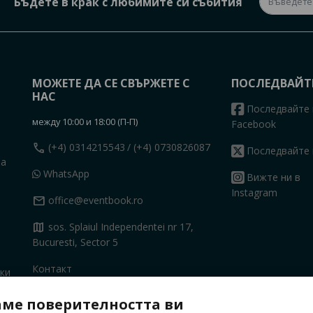
Бъдете в крак с любимите си събития
МОЖЕТЕ ДА СЕ СВЪРЖЕТЕ С
ПОСЛЕДВАЙТ
НАС
Последвайте 
между 10:00 и 18:00 (П-П)
Facebook
call
(+4) 0314215543
/ (+4) 0730826087
Последвайте 
на
WhatsApp
Вижте ни в
Instagram
mail
office@eventbook.ro
map
sos. Splaiul Independentei nr 17,
Bucuresti, Sector 5
Контакт
ки
ме поверителността ви