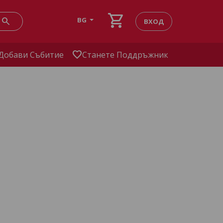
shopping_cart
search
BG
ВХОД
favorite
Добави Събитие
Станете Поддръжник