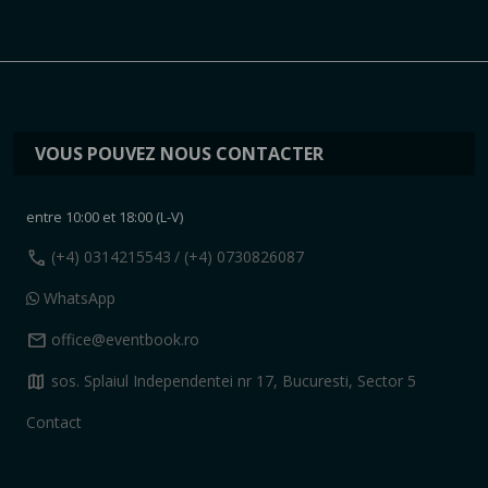
VOUS POUVEZ NOUS CONTACTER
entre 10:00 et 18:00 (L-V)
call
(+4) 0314215543
/ (+4) 0730826087
WhatsApp
mail
office@eventbook.ro
map
sos. Splaiul Independentei nr 17, Bucuresti, Sector 5
Contact