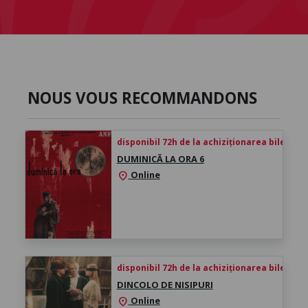
NOUS VOUS RECOMMANDONS
disponibil 72h de la achiziționarea biletului
DUMINICĂ LA ORA 6
Online
location_on
disponibil 72h de la achiziționarea biletului
DINCOLO DE NISIPURI
Online
location_on