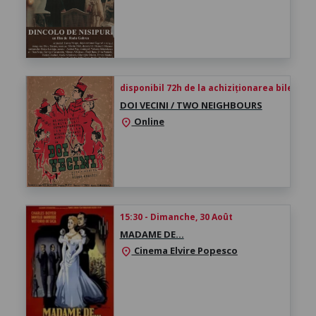
disponibil 72h de la achiziționarea biletului
DOI VECINI / TWO NEIGHBOURS
Online
location_on
15:30 - Dimanche, 30 Août
MADAME DE…
Cinema Elvire Popesco
location_on