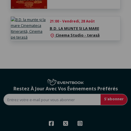
21:00 - Vendredi, 28 Août
B.D. LA MUNTE ȘI LA MARE
Cinema Studio - terasă
location_on
Restez À Jour Avec Vos Événements Préférés
S'abonner