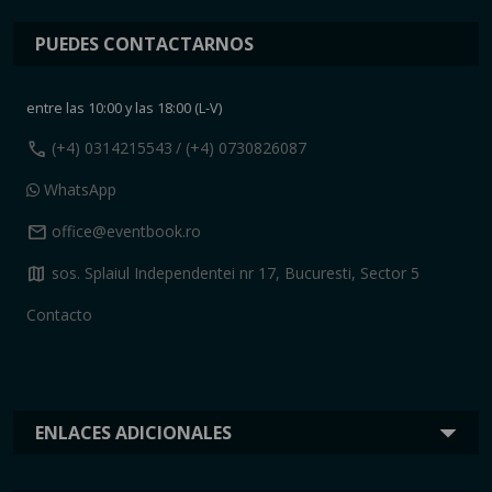
PUEDES CONTACTARNOS
entre las 10:00 y las 18:00 (L-V)
call
(+4) 0314215543
/ (+4) 0730826087
WhatsApp
mail
office@eventbook.ro
map
sos. Splaiul Independentei nr 17, Bucuresti, Sector 5
Contacto
ENLACES ADICIONALES