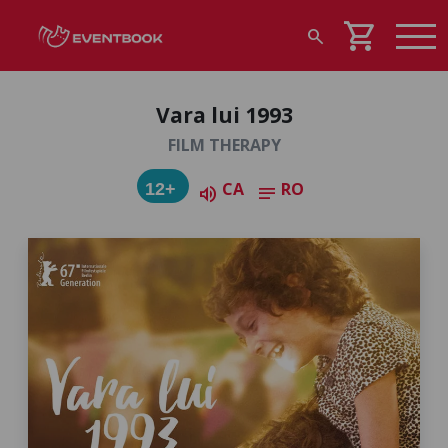
shopping_cart
search
Vara lui 1993
FILM THERAPY
CA
RO
12+
volume_up
notes