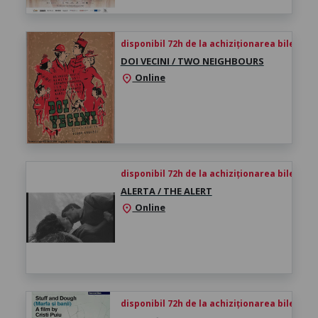
disponibil 72h de la achiziționarea biletului
DOI VECINI / TWO NEIGHBOURS
Online
location_on
disponibil 72h de la achiziționarea biletului
ALERTA / THE ALERT
Online
location_on
disponibil 72h de la achiziționarea biletului