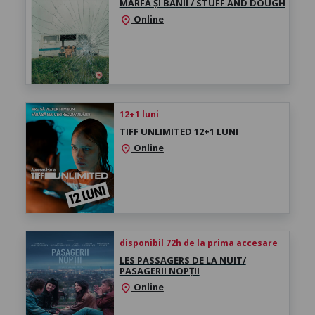
MARFA ȘI BANII / STUFF AND DOUGH
Online
location_on
12+1 luni
TIFF UNLIMITED 12+1 LUNI
Online
location_on
disponibil 72h de la prima accesare
LES PASSAGERS DE LA NUIT/
PASAGERII NOPȚII
Online
location_on