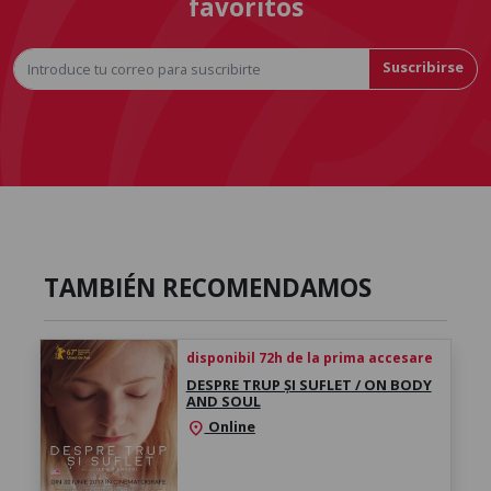
favoritos
Suscribirse
TAMBIÉN RECOMENDAMOS
disponibil 72h de la prima accesare
DESPRE TRUP ȘI SUFLET / ON BODY
AND SOUL
Online
location_on