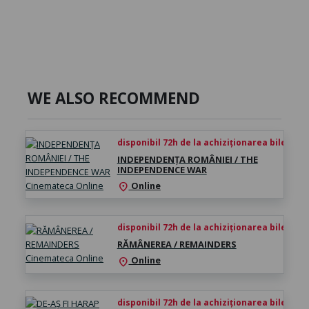
WE ALSO RECOMMEND
disponibil 72h de la achiziționarea biletului
INDEPENDENȚA ROMÂNIEI / THE
INDEPENDENCE WAR
Online
location_on
disponibil 72h de la achiziționarea biletului
RĂMÂNEREA / REMAINDERS
Online
location_on
disponibil 72h de la achiziționarea biletului