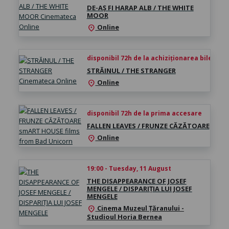
DE-AȘ FI HARAP ALB / THE WHITE
MOOR
Online
location_on
disponibil 72h de la achiziționarea biletului
STRĂINUL / THE STRANGER
Online
location_on
disponibil 72h de la prima accesare
FALLEN LEAVES / FRUNZE CĂZĂTOARE
Online
location_on
19:00 - Tuesday, 11 August
THE DISAPPEARANCE OF JOSEF
MENGELE / DISPARIȚIA LUI JOSEF
MENGELE
Cinema Muzeul Țăranului -
location_on
Studioul Horia Bernea