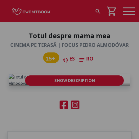
shopping_cart
search
Totul despre mama mea
CINEMA PE TERASĂ | FOCUS PEDRO ALMODÓVAR
ES
RO
15+
volume_up
notes
SHOW DESCRIPTION