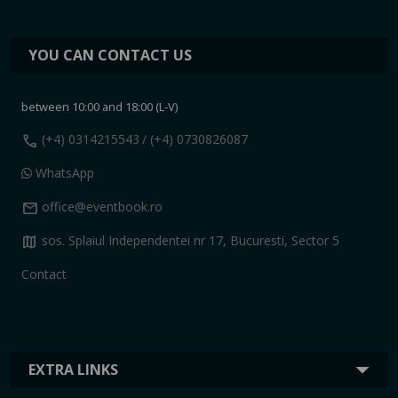
YOU CAN CONTACT US
between 10:00 and 18:00 (L-V)
call
(+4) 0314215543
/ (+4) 0730826087
WhatsApp
mail
office@eventbook.ro
map
sos. Splaiul Independentei nr 17, Bucuresti, Sector 5
Contact
EXTRA LINKS