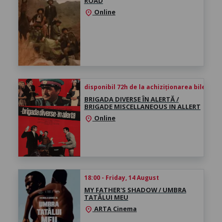
ROAD
Online
location_on
disponibil 72h de la achiziționarea biletului
BRIGADA DIVERSE ÎN ALERTĂ /
BRIGADE MISCELLANEOUS IN ALLERT
Online
location_on
18:00 - Friday, 14 August
MY FATHER'S SHADOW / UMBRA
TATĂLUI MEU
ARTA Cinema
location_on