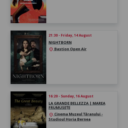
21:30 - Friday, 14 August
NIGHTBORN
Bastion Open Air
location_on
16:20 - Sunday, 16 August
LA GRANDE BELLEZZA | MAREA
FRUMUSEȚE
Cinema Muzeul Țăranului -
location_on
Studioul Horia Bernea