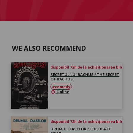
WE ALSO RECOMMEND
disponibil 72h de la achiziționarea biletului
SECRETUL LUI BACHUS / THE SECRET
OF BACHUS
#comedy
Online
location_on
disponibil 72h de la achiziționarea biletului
DRUMUL OASELOR / THE DEATH