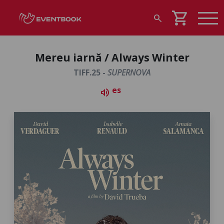
shopping_cart
search
Mereu iarnă / Always Winter
TIFF.25 -
SUPERNOVA
es
volume_up