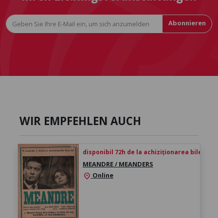
Abonnieren
WIR EMPFEHLEN AUCH
disponibil 72h de la achiziționarea biletului
MEANDRE / MEANDERS
Online
location_on