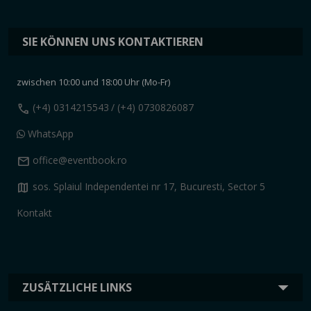
SIE KÖNNEN UNS KONTAKTIEREN
zwischen 10:00 und 18:00 Uhr (Mo-Fr)
call
(+4) 0314215543
/ (+4) 0730826087
WhatsApp
mail
office@eventbook.ro
map
sos. Splaiul Independentei nr 17, Bucuresti, Sector 5
Kontakt
ZUSÄTZLICHE LINKS