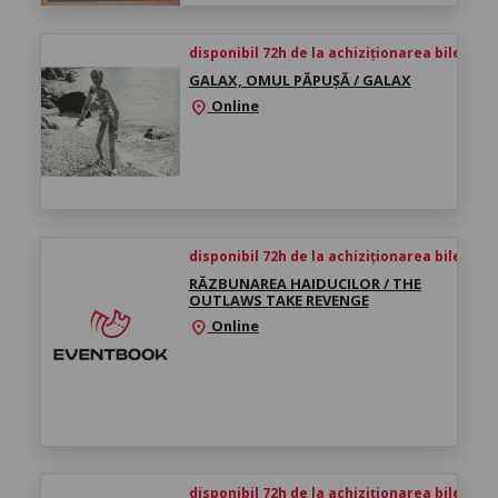
disponibil 72h de la achiziționarea biletului
GALAX, OMUL PĂPUȘĂ / GALAX
Online
location_on
disponibil 72h de la achiziționarea biletului
RĂZBUNAREA HAIDUCILOR / THE
OUTLAWS TAKE REVENGE
Online
location_on
disponibil 72h de la achiziționarea biletului