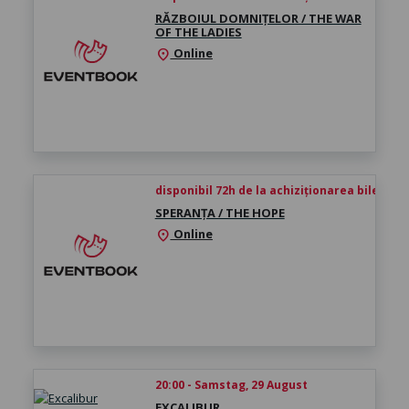
RĂZBOIUL DOMNIȚELOR / THE WAR
OF THE LADIES
Online
location_on
disponibil 72h de la achiziționarea biletului
SPERANȚA / THE HOPE
Online
location_on
20:00 - Samstag, 29 August
EXCALIBUR