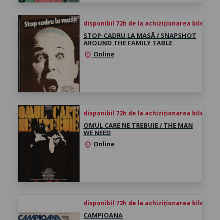
disponibil 72h de la achiziționarea biletului
STOP-CADRU LA MASĂ / SNAPSHOT
AROUND THE FAMILY TABLE
Online
location_on
disponibil 72h de la achiziționarea biletului
OMUL CARE NE TREBUIE / THE MAN
WE NEED
Online
location_on
disponibil 72h de la achiziționarea biletului
CAMPIOANA