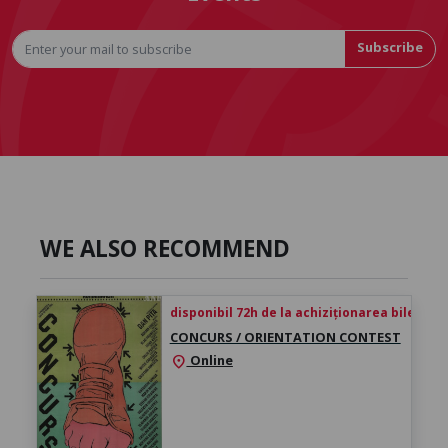
Subscribe
WE ALSO RECOMMEND
disponibil 72h de la achiziționarea biletului
CONCURS / ORIENTATION CONTEST
Online
location_on