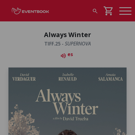
shopping_cart
search
Always Winter
TIFF.25 -
SUPERNOVA
es
volume_up