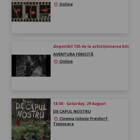
Online
location_on
disponibil 72h de la achiziționarea biletului
AVENTURA FERICITĂ
Online
location_on
18:00 - Saturday, 29 August
DE CAPUL NOSTRU
Cinema Johnny Freidorf,
location_on
Timișoara