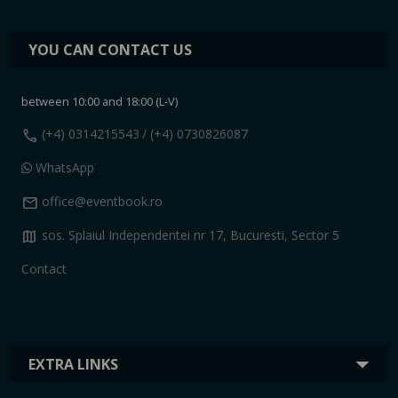
YOU CAN CONTACT US
between 10:00 and 18:00 (L-V)
call
(+4) 0314215543
/ (+4) 0730826087
WhatsApp
mail
office@eventbook.ro
map
sos. Splaiul Independentei nr 17, Bucuresti, Sector 5
Contact
EXTRA LINKS