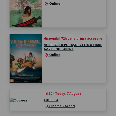
Online
location_on
disponibil 72h de la prima accesare
VULPEA ȘI IEPURAȘUL / FOX & HARE
SAVE THE FOREST
Online
location_on
16:30 - Today, 7 August
ODISEEA
Cinema Zarand
location_on