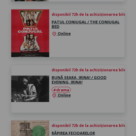
disponibil 72h de la achiziționarea biletului
PATUL CONJUGAL / THE CONJUGAL
BED
Online
location_on
disponibil 72h de la achiziționarea biletului
BUNĂ SEARA, IRINA! / GOOD
EVENING, IRINA!
#drama
Online
location_on
disponibil 72h de la achiziționarea biletului
RĂPIREA FECIOARELOR