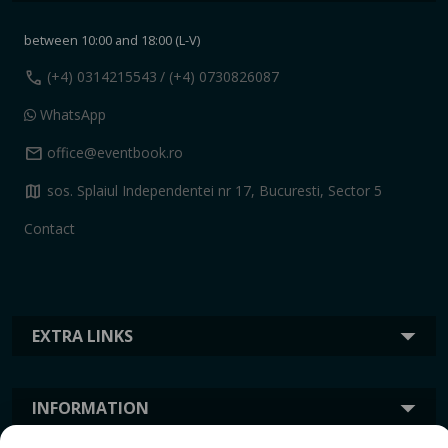
between 10:00 and 18:00 (L-V)
call
(+4) 0314215543
/ (+4) 0730826087
WhatsApp
mail
office@eventbook.ro
map
sos. Splaiul Independentei nr 17, Bucuresti, Sector 5
Contact
EXTRA LINKS
INFORMATION