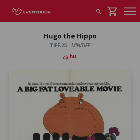
shopping_cart
search
Hugo the Hippo
TIFF.25 -
MINITIFF
hu
volume_up