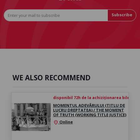
Subscribe
WE ALSO RECOMMEND
disponibil 72h de la achiziționarea biletului
MOMENTUL ADEVĂRULUI (TITLU DE
LUCRU DREPTATEA) / THE MOMENT
OF TRUTH (WORKING TITLE JUSTICE)
Online
location_on