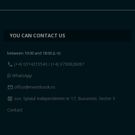
YOU CAN CONTACT US
between 10:00 and 18:00 (L-V)
call
(+4) 0314215543
/ (+4) 0730826087
WhatsApp
mail
office@eventbook.ro
map
sos. Splaiul Independentei nr 17, Bucuresti, Sector 5
Contact