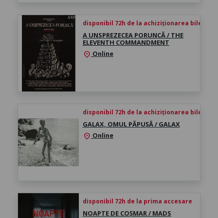
disponibil 72h de la achiziționarea biletului
A UNSPREZECEA PORUNCĂ / THE
ELEVENTH COMMANDMENT
Online
location_on
disponibil 72h de la achiziționarea biletului
GALAX, OMUL PĂPUȘĂ / GALAX
Online
location_on
disponibil 72h de la prima accesare
NOAPTE DE COȘMAR / MADS