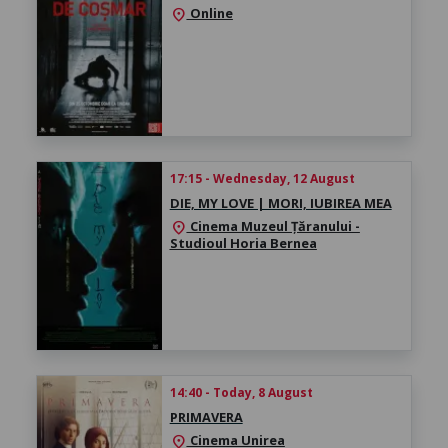
Online
location_on
17:15 - Wednesday, 12 August
DIE, MY LOVE | MORI, IUBIREA MEA
Cinema Muzeul Țăranului -
location_on
Studioul Horia Bernea
14:40 - Today, 8 August
PRIMAVERA
Cinema Unirea
location_on