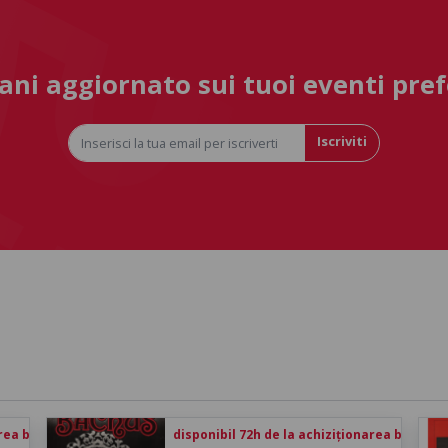
ni aggiornato sui tuoi eventi pref
Iscriviti
rea biletului
disponibil 72h de la achiziționarea biletului