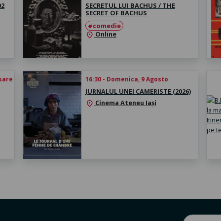
02
SECRETUL LUI BACHUS / THE
SECRET OF BACHUS
#comedie
Online
location_on
esare
16:30 - Domenica, 9 Agosto
JURNALUL UNEI CAMERISTE (2026)
Cinema Ateneu Iași
location_on