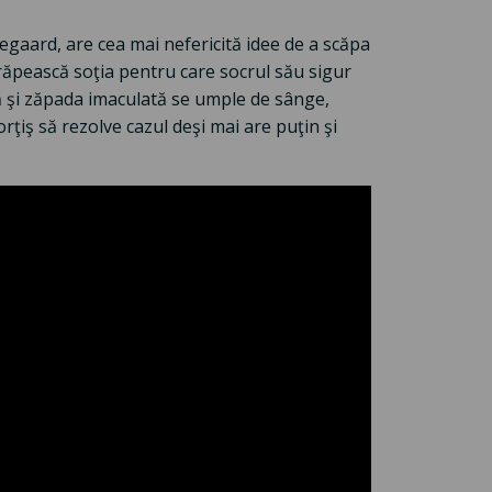
gaard, are cea mai nefericită idee de a scăpa
 răpească soţia pentru care socrul său sigur
ă şi zăpada imaculată se umple de sânge,
ţiş să rezolve cazul deşi mai are puţin şi