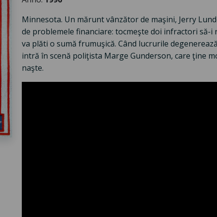
Minnesota. Un mărunt vânzător de maşini, Jerry Lunde
de problemele financiare: tocmeşte doi infractori să-i
va plăti o sumă frumuşică. Când lucrurile degenereaz
intră în scenă poliţista Marge Gunderson, care ţine mor
naşte.