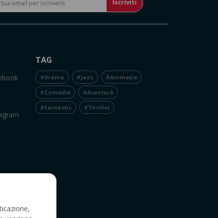
Iscriviti
TAG
cebook
#Drama
#Jazz
#Animație
#Comedie
#Aventură
#Fantastic
#Thriller
tagram
ticazione,