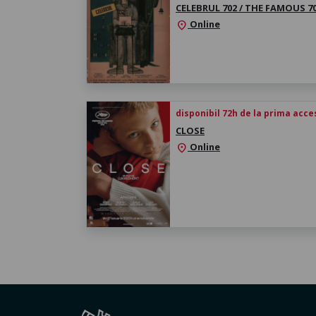
CELEBRUL 702 / THE FAMOUS 7
Online
location_on
disponibil 72h de la prima acc
CLOSE
Online
location_on