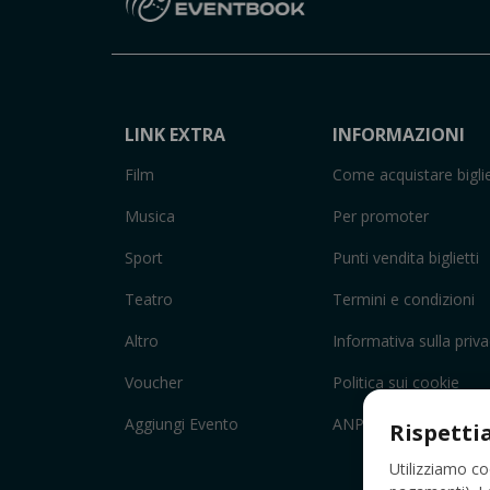
LINK EXTRA
INFORMAZIONI
Film
Come acquistare biglie
Musica
Per promoter
Sport
Punti vendita biglietti
Teatro
Termini e condizioni
Altro
Informativa sulla priv
Voucher
Politica sui cookie
Aggiungi Evento
ANPC
Rispetti
Utilizziamo co