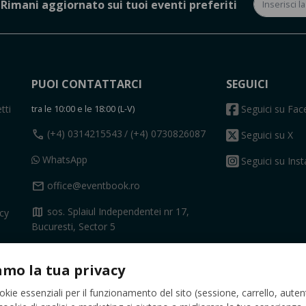
Rimani aggiornato sui tuoi eventi preferiti
PUOI CONTATTARCI
SEGUICI
tti
tra le 10:00 e le 18:00 (L-V)
Seguici su Fa
call
(+4) 0314215543
/ (+4) 0730826087
Seguici su X
WhatsApp
Seguici su Ins
mail
office@eventbook.ro
map
sos. Splaiul Independentei nr 17,
acy
Bucuresti, Sector 5
Contatto
amo la tua privacy
okie essenziali per il funzionamento del sito (sessione, carrello, auten