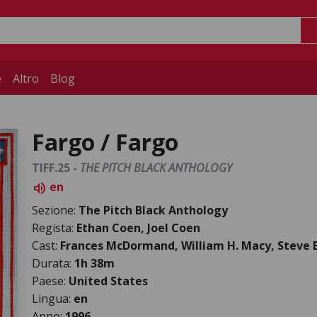
e
Altro
Blog
Fargo / Fargo
TIFF.25 -
THE PITCH BLACK ANTHOLOGY
en
volume_up
Sezione:
The Pitch Black Anthology
Regista:
Ethan Coen, Joel Coen
Cast:
Frances McDormand, William H. Macy, Steve
Durata:
1h 38m
Paese:
United States
Lingua:
en
Anno:
1996