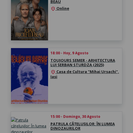
BEAU
Online
location_on
18:00 - Hoy, 9 Agosto
TOUJOURS SEMER - ARHITECTURA
LUI ȘERBAN STURDZA (2025)
Casa de Cultura "Mihai Ursachi",
location_on
Iasi
15:00 - Domingo, 30 Agosto
PATRULA CĂȚELUȘILOR: ÎN LUMEA
DINOZAURILOR