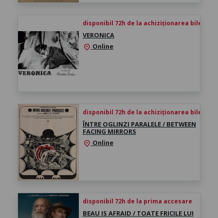
disponibil 72h de la achiziționarea biletului
VERONICA
Online
location_on
disponibil 72h de la achiziționarea biletului
ÎNTRE OGLINZI PARALELE / BETWEEN
FACING MIRRORS
Online
location_on
disponibil 72h de la prima accesare
BEAU IS AFRAID / TOATE FRICILE LUI