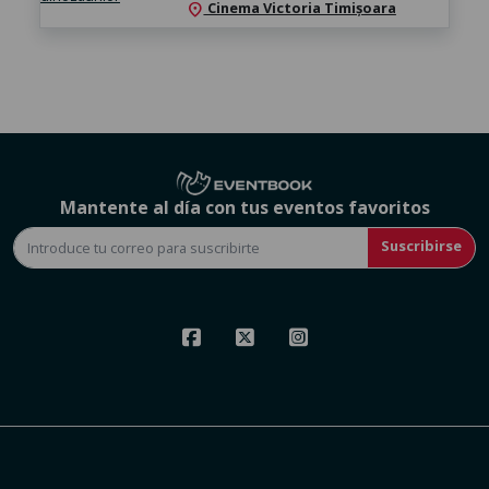
Cinema Victoria Timișoara
location_on
Mantente al día con tus eventos favoritos
Suscribirse