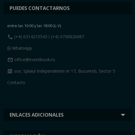
PUEDES CONTACTARNOS
entre las 10:00 y las 18:00 (L-V)
call
(+4) 0314215543
/ (+4) 0730826087
WhatsApp
mail
office@eventbook.ro
map
sos. Splaiul Independentei nr 17, Bucuresti, Sector 5
Contacto
ENLACES ADICIONALES