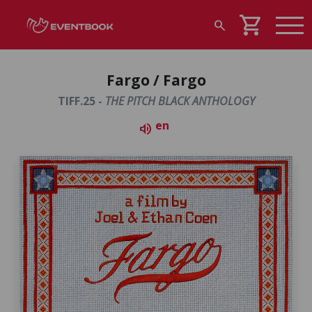
shopping_cart
search
Fargo / Fargo
TIFF.25 -
THE PITCH BLACK ANTHOLOGY
en
volume_up