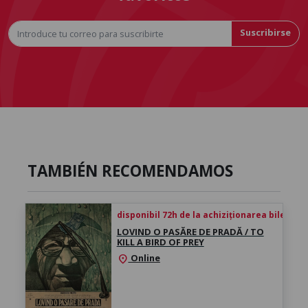
Suscribirse
TAMBIÉN RECOMENDAMOS
disponibil 72h de la achiziționarea biletului
LOVIND O PASĂRE DE PRADĂ / TO
KILL A BIRD OF PREY
Online
location_on