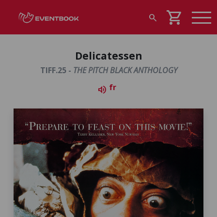
shopping_cart
search
Delicatessen
TIFF.25 -
THE PITCH BLACK ANTHOLOGY
fr
volume_up