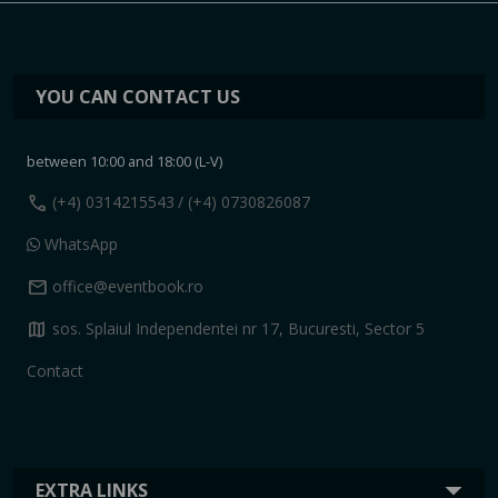
YOU CAN CONTACT US
between 10:00 and 18:00 (L-V)
call
(+4) 0314215543
/ (+4) 0730826087
WhatsApp
mail
office@eventbook.ro
map
sos. Splaiul Independentei nr 17, Bucuresti, Sector 5
Contact
EXTRA LINKS