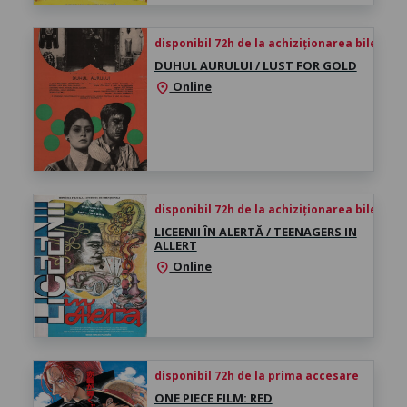
disponibil 72h de la achiziționarea biletului
DUHUL AURULUI / LUST FOR GOLD
Online
location_on
disponibil 72h de la achiziționarea biletului
LICEENII ÎN ALERTĂ / TEENAGERS IN
ALLERT
Online
location_on
disponibil 72h de la prima accesare
ONE PIECE FILM: RED