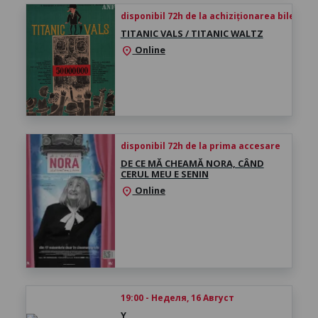
disponibil 72h de la achiziționarea biletului
TITANIC VALS / TITANIC WALTZ
Online
location_on
disponibil 72h de la prima accesare
DE CE MĂ CHEAMĂ NORA, CÂND
CERUL MEU E SENIN
Online
location_on
19:00 - Неделя, 16 Август
Y