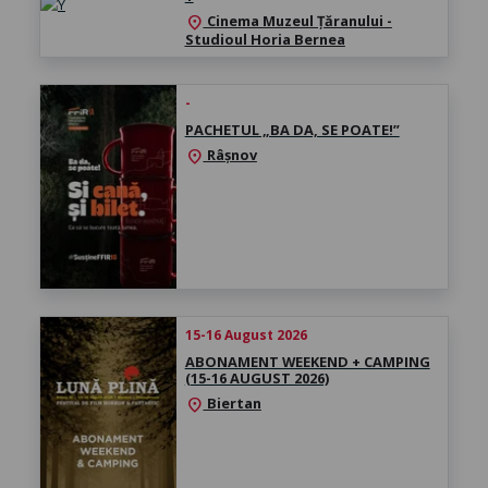
Cinema Muzeul Țăranului -
location_on
Studioul Horia Bernea
-
PACHETUL „BA DA, SE POATE!”
Râșnov
location_on
15-16 August 2026
ABONAMENT WEEKEND + CAMPING
(15-16 AUGUST 2026)
Biertan
location_on