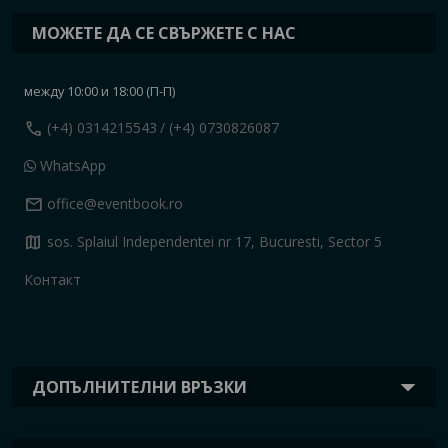
МОЖЕТЕ ДА СЕ СВЪРЖЕТЕ С НАС
между 10:00 и 18:00 (П-П)
call
(+4) 0314215543
/ (+4) 0730826087
WhatsApp
mail
office@eventbook.ro
map
sos. Splaiul Independentei nr 17, Bucuresti, Sector 5
Контакт
ДОПЪЛНИТЕЛНИ ВРЪЗКИ