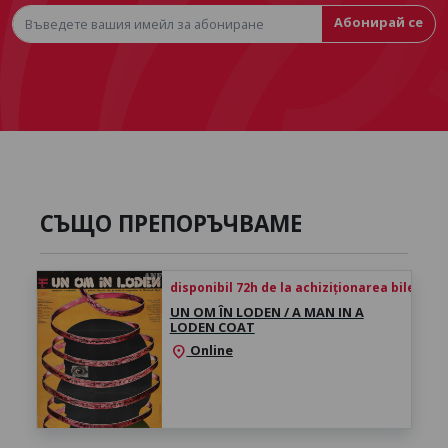
Абонирай се
СЪЩО ПРЕПОРЪЧВАМЕ
disponibil 72h de la achiziționarea biletului
UN OM ÎN LODEN / A MAN IN A
LODEN COAT
Online
location_on