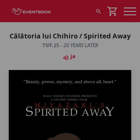
shopping_cart
search
Călătoria lui Chihiro / Spirited Away
TIFF.25 -
25 YEARS LATER
ja
volume_up