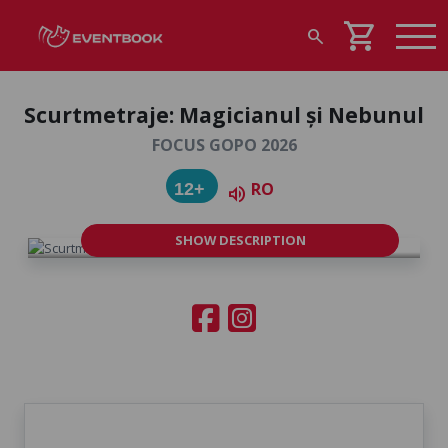
shopping_cart
search
Scurtmetraje: Magicianul și Nebunul
FOCUS GOPO 2026
RO
12+
volume_up
SHOW DESCRIPTION