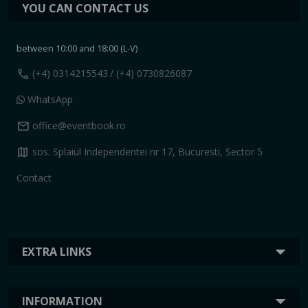
YOU CAN CONTACT US
between 10:00 and 18:00 (L-V)
call
(+4) 0314215543
/ (+4) 0730826087
WhatsApp
mail
office@eventbook.ro
map
sos. Splaiul Independentei nr 17, Bucuresti, Sector 5
Contact
EXTRA LINKS
INFORMATION