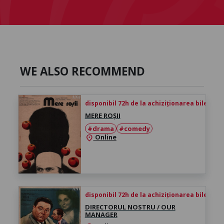
WE ALSO RECOMMEND
disponibil 72h de la achiziționarea biletului
MERE ROȘII
#drama
#comedy
Online
location_on
disponibil 72h de la achiziționarea biletului
DIRECTORUL NOSTRU / OUR
MANAGER