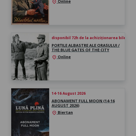
Online
location_on
disponibil 72h de la achiziționarea biletului
PORȚILE ALBASTRE ALE ORAȘULUI /
THE BLUE GATES OF THE CITY
Online
location_on
14-16 August 2026
ABONAMENT FULL MOON (14-16
AUGUST 2026)
Biertan
location_on