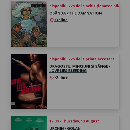
disponibil 72h de la achiziționarea biletului
OSÂNDA / THE DAMNATION
Online
location_on
disponibil 72h de la prima accesare
DRAGOSTE, MINCIUNI ȘI SÂNGE /
LOVE LIES BLEEDING
Online
location_on
19:30 - Thursday, 13 August
URCHIN / GOLAN