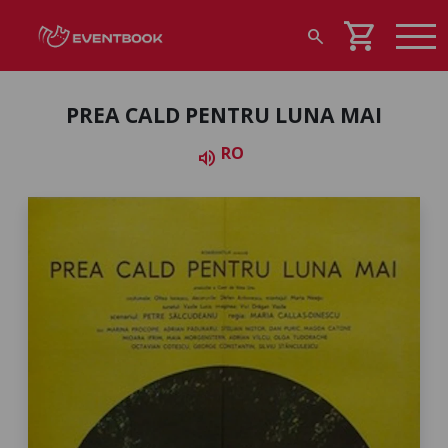
shopping_cart
search
PREA CALD PENTRU LUNA MAI
RO
volume_up