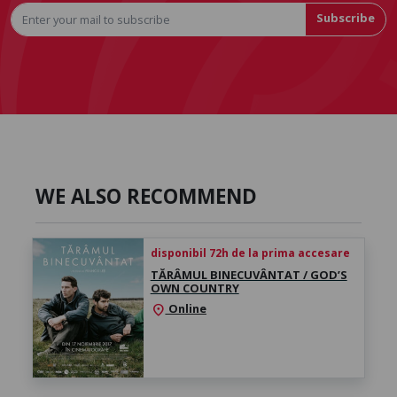
Subscribe
WE ALSO RECOMMEND
disponibil 72h de la prima accesare
TĂRÂMUL BINECUVÂNTAT / GOD’S
OWN COUNTRY
Online
location_on