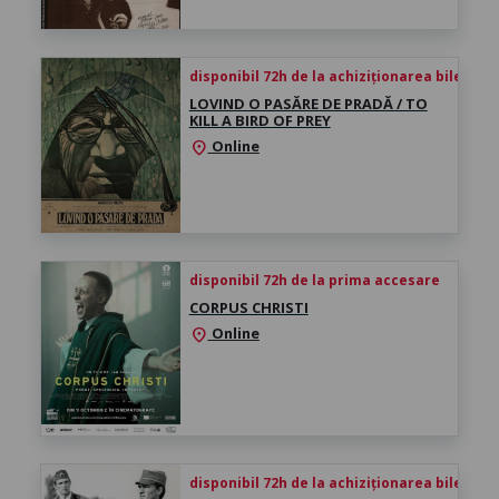
disponibil 72h de la achiziționarea biletului
LOVIND O PASĂRE DE PRADĂ / TO
KILL A BIRD OF PREY
Online
location_on
disponibil 72h de la prima accesare
CORPUS CHRISTI
Online
location_on
disponibil 72h de la achiziționarea biletului