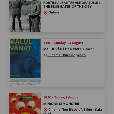
PORȚILE ALBASTRE ALE ORAȘULUI /
THE BLUE GATES OF THE CITY
Online
location_on
13:00 - Sunday, 23 August
MALUL VÂNĂT / A RIVER'S GAZE
Cinema Elvire Popesco
location_on
10:00 - Today, 9 August
MINIONII ȘI MONȘTRII
Cinema “Ion Besoiu”, Sibiu - Sala
location_on
Mică