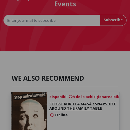
Events
Subscribe
WE ALSO RECOMMEND
disponibil 72h de la achiziționarea biletului
STOP-CADRU LA MASĂ / SNAPSHOT
AROUND THE FAMILY TABLE
Online
location_on