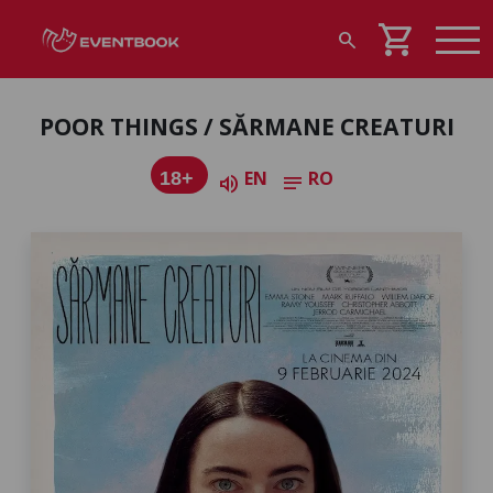
shopping_cart
search
POOR THINGS / SĂRMANE CREATURI
EN
RO
18+
volume_up
notes