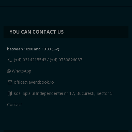
YOU CAN CONTACT US
between 10:00 and 18:00 (L-V)
call
(+4) 0314215543
/ (+4) 0730826087
WhatsApp
mail
office@eventbook.ro
map
sos. Splaiul Independentei nr 17, Bucuresti, Sector 5
Contact