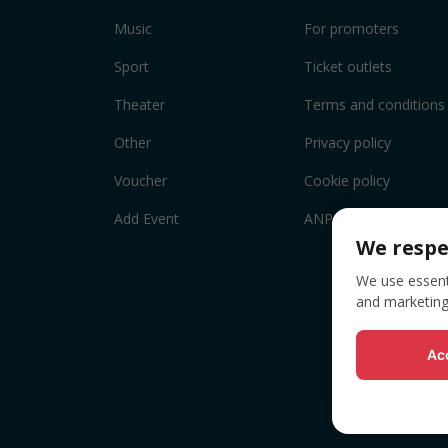
Music
For promoters
Sport
Ticket outlets
Theater
Terms and conditions
Other
Privacy policy
Voucher
Cookie policy
Add Event
ANPC
We respe
We use essenti
and marketing
Acc