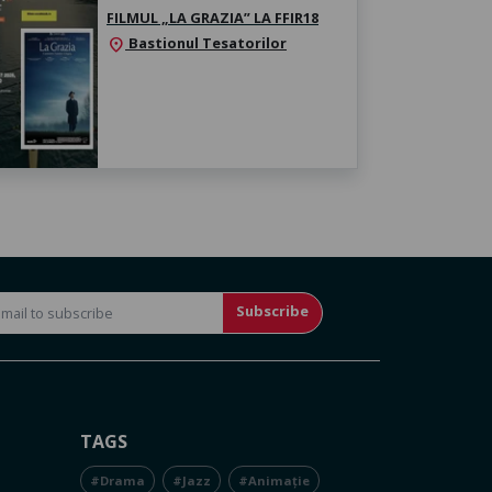
FILMUL „LA GRAZIA” LA FFIR18
Bastionul Tesatorilor
location_on
Subscribe
TAGS
#Drama
#Jazz
#Animație