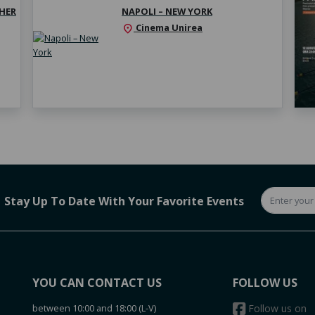
HER
NAPOLI – NEW YORK
Cinema Unirea
location_on
Stay Up To Date With Your Favorite Events
YOU CAN CONTACT US
FOLLOW US
between 10:00 and 18:00 (L-V)
Follow us on