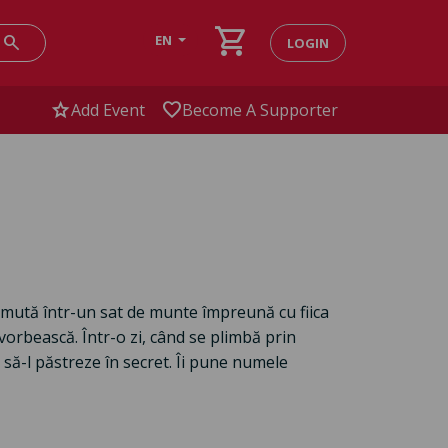
shopping_cart
search
EN
LOGIN
star
favorite
Add Event
Become A Supporter
 mută într-un sat de munte împreună cu fiica
vorbească. Într-o zi, când se plimbă prin
să-l păstreze în secret. Îi pune numele