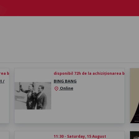
rea biletului
disponibil 72h de la achiziționarea biletului
 /
BING BANG
Online
location_on
11:30 - Saturday, 15 August