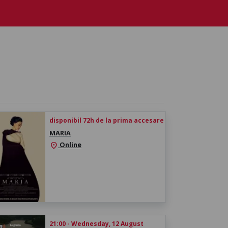
disponibil 72h de la prima accesare
MARIA
Online
location_on
21:00 - Wednesday, 12 August