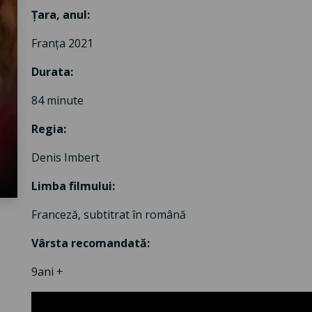
Țara, anul
:
Franța 2021
Durata
:
84 minute
Regia:
Denis Imbert
Limba filmului
:
Franceză, subtitrat în română
Vârsta recomandată
:
9
ani +