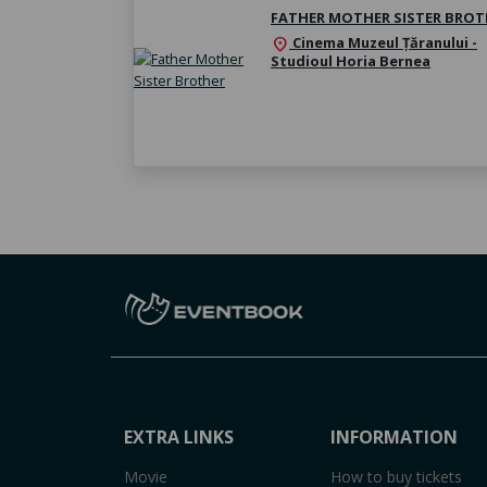
FATHER MOTHER SISTER BROT
Cinema Muzeul Țăranului -
location_on
Studioul Horia Bernea
EXTRA LINKS
INFORMATION
Movie
How to buy tickets