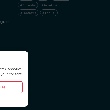
#Comedie
#Aventură
#Fantastic
#Thriller
tagram
nts). Analytics
 your consent.
ize