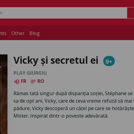
nts
Other
Blog
Vicky și secretul ei
9+
PLAY GIURGIU
FR
RO
volume_up
notes
Rămas tată singur după dispariția soției, Stéphane se
sa de opt ani, Vicky, care de ceva vreme refuză să mai 
pădure, Vicky descoperă un cățel pe care se hotărăște 
Mister. Inspirat dintr-o poveste adevărată.